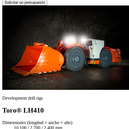
Solicitar un presupuesto
Development drill rigs
Toro® LH410
Dimensiones (longitud × ancho × alto)
10.100 / 2.700 / 2.400 mm