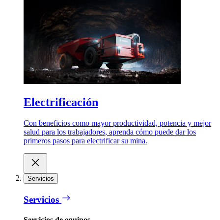
Electrificación
Con beneficios como mayor productividad, potencia y mejor
salud para los trabajadores, aprenda cómo puede dar los
primeros pasos para electrificar su mina.
Servicios
Servicios
Servicios de equipos