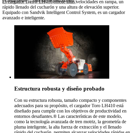
Contáctenos
Solicitar un presupuesto
El cargador Toro® LH410 ofrece altas velocidades en rampa, un
rápido llenado del cucharón y una altura de elevación superior.
Equipado con Sandvik Intelligent Control System, es un cargador
avanzado e inteligente.
Estructura robusta y diseño probado
Con su estructura robusta, tamaño compacto y componentes
adecuados para su propósito, el cargador Toro LH410 está
diseñado para cumplir con los objetivos de productividad en
entornos desafiantes.® Las características de este modelo,
como la tecnología avanzada de tren motriz, la geometría de
pluma inteligente, la alta fuerza de extracción y el llenado
rápido del cucharón, permiten alcanzar velocidades rápidas en