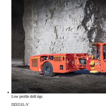
Low profile drill rigs
DD211L-V