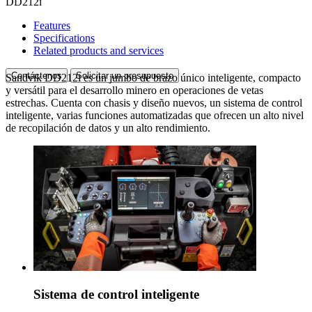
DD212i
Features
Specifications
Related products and services
Contáctenos
Solicitar un presupuesto
Sandvik DD212i es un jumbo de brazo único inteligente, compacto
y versátil para el desarrollo minero en operaciones de vetas
estrechas. Cuenta con chasis y diseño nuevos, un sistema de control
inteligente, varias funciones automatizadas que ofrecen un alto nivel
de recopilación de datos y un alto rendimiento.
Sistema de control inteligente