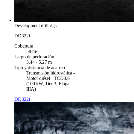
Development drill rigs
DD322i
Cobertura
58 m²
Largo de perforación
3.44 - 5.27 m
Tipo y distancia de acarreo
Transmisión hidrostática -
Motor diésel - TCD3.6
(100 kW, Tier 3, Etapa
IIIA)
DD322i