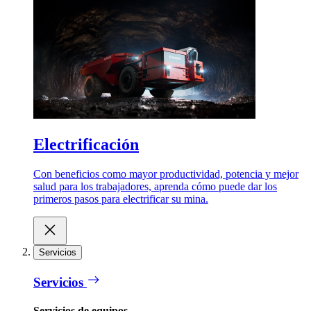
Electrificación
Con beneficios como mayor productividad, potencia y mejor
salud para los trabajadores, aprenda cómo puede dar los
primeros pasos para electrificar su mina.
Servicios
Servicios
Servicios de equipos