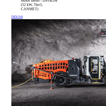
Motor diésel - D914L04
(52 kW, Tier3,
CANMET)
DD210