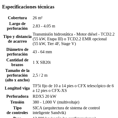
Especificaciones técnicas
Cobertura
26 m²
Largo de
2.83 - 4.05 m
perforación
Transmisión hidrostática - Motor diésel - TCD2.2
Tipo y distancia
(55 kW, Etapa III) o TCD2.2 EMR opcional
de acarreo
(55 kW, Tier 4F, Stage V)
Diámetro de
43 - 64 mm
perforación
Cantidad de
1 X SB20i
brazos
Tamaño de la
perforación
2,5 / 2 m
(alto x ancho)
TF5i fijo de 10 a 14 pies o CFX telescópico de 6
Longitud viga
a 12 pies o CFX-XS
Perforadora
RDX5 20 kW
Tensión
380 - 1,000 V (multivoltaje)
Tipo
SICA (arquitectura de sistema de control
de controles
inteligente Sandvik)