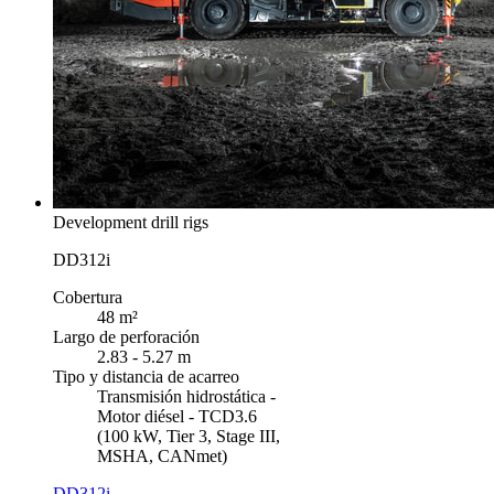
Development drill rigs
DD312i
Cobertura
48 m²
Largo de perforación
2.83 - 5.27 m
Tipo y distancia de acarreo
Transmisión hidrostática -
Motor diésel - TCD3.6
(100 kW, Tier 3, Stage III,
MSHA, CANmet)
DD312i