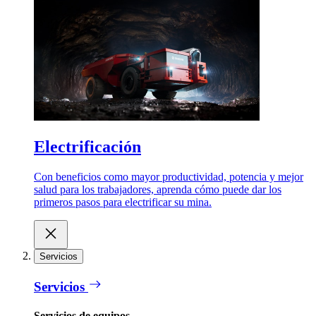
Electrificación
Con beneficios como mayor productividad, potencia y mejor
salud para los trabajadores, aprenda cómo puede dar los
primeros pasos para electrificar su mina.
Servicios
Servicios
Servicios de equipos