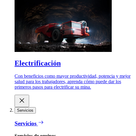
Electrificación
Con beneficios como mayor productividad, potencia y mejor
salud para los trabajadores, aprenda cómo puede dar los
primeros pasos para electrificar su mina.
Servicios
Servicios
Servicios de equipos