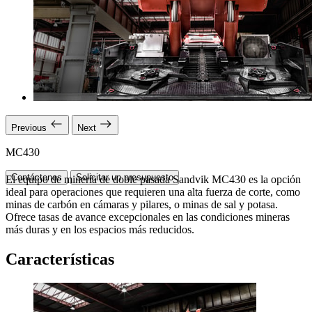
Previous
Next
MC430
Contáctenos
Solicitar un presupuesto
El equipo de minería de doble pasada Sandvik MC430 es la opción
ideal para operaciones que requieren una alta fuerza de corte, como
minas de carbón en cámaras y pilares, o minas de sal y potasa.
Ofrece tasas de avance excepcionales en las condiciones mineras
más duras y en los espacios más reducidos.
Características