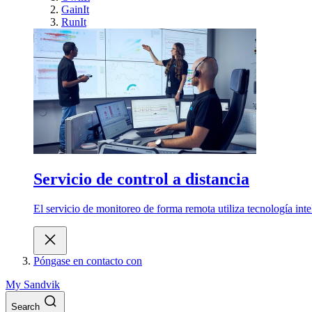
GainIt
RunIt
Servicio de control a distancia
El servicio de monitoreo de forma remota utiliza tecnología int
Póngase en contacto con
My Sandvik
Search