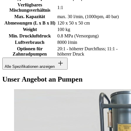
Verfügbares
1:1
Mischungsverhältnis
Max. Kapazität
max. 30 l/min, (1000rpm, 40 bar)
Abmessungen (L x B x H)
120 x 50 x 50 cm
Weight
100 kg
Min. Druckluftdruck
0.8 MPa (Versorgung)
Luftverbrauch
8000 l/min
Optionen für
20:1 - höherer Durchfluss; 11:1 -
Zahnradpumpen
höherer Druck
Alle Spezifikationen anzeigen
Unser Angebot an Pumpen