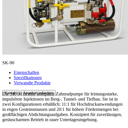
SK-90
Eigenschaften
Spezifikationen
Verwandte Produkte
Kontakt
Angebot anfordern
Die SK-90 ist eine kompakte Zahnradpumpe für leistungsstarke,
impulsfreie Injektionen im Berg-, Tunnel- und Tiefbau. Sie ist in
zwei Konfigurationen erhältlich: 11:1 für Hochdruckanwendungen
in engen Gesteinsmassen und 20:1 für höhere Fördermengen bei
großflächigen Abdichtungsaufgaben. Konzipiert für zuverlässigen,
geräuscharmen Betrieb in rauer Untertageumgebung.