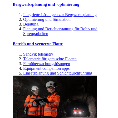
Bergwerksplanung und -optimierung
Integrierte Lösungen zur Bergwerksplanung
Optimierung und Simulation
Beratung
Planung und Berichterstattung für Bohr- und
Sprengarbeiten
Betrieb und vernetzte Flotte
Sandvik telemetry
Telemetrie für gemischte Flotten
Fernüberwachungslösungen
Equipment companion apps
Einsatzplanung und Schichtdurchführung