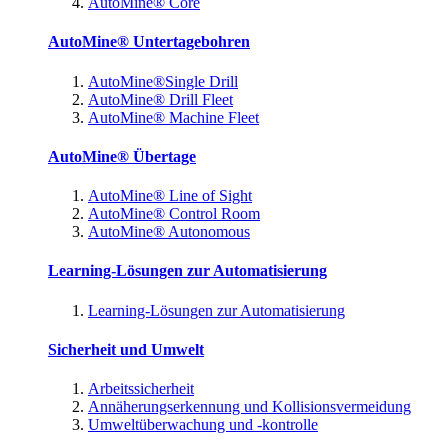
AutoMine® Core
AutoMine® Untertagebohren
AutoMine®Single Drill
AutoMine® Drill Fleet
AutoMine® Machine Fleet
AutoMine® Übertage
AutoMine® Line of Sight
AutoMine® Control Room
AutoMine® Autonomous
Learning-Lösungen zur Automatisierung
Learning-Lösungen zur Automatisierung
Sicherheit und Umwelt
Arbeitssicherheit
Annäherungserkennung und Kollisionsvermeidung
Umweltüberwachung und -kontrolle