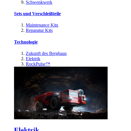
Schwenkwerk
Sets und Verschleißteile
Maintenance Kits
Reparatur Kits
Technologie
Zukunft des Bergbaus
Elektrik
RockPulse™
Elektrik