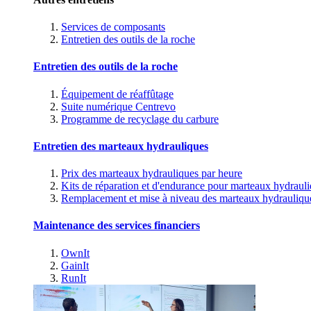
Services de composants
Entretien des outils de la roche
Entretien des outils de la roche
Équipement de réaffûtage
Suite numérique Centrevo
Programme de recyclage du carbure
Entretien des marteaux hydrauliques
Prix des marteaux hydrauliques par heure
Kits de réparation et d'endurance pour marteaux hydraul
Remplacement et mise à niveau des marteaux hydrauliqu
Maintenance des services financiers
OwnIt
GainIt
RunIt