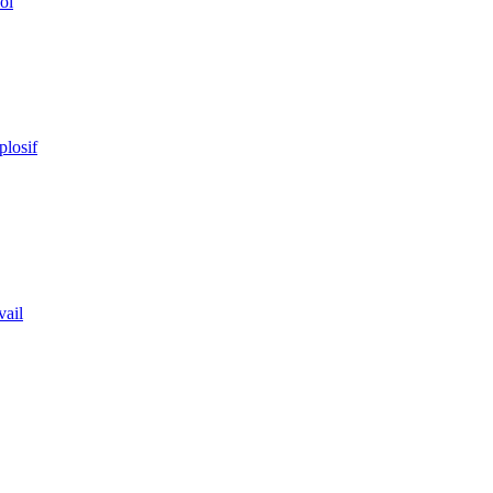
ol
plosif
vail