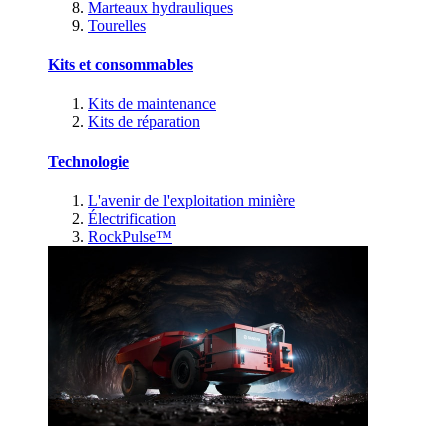
Marteaux hydrauliques
Tourelles
Kits et consommables
Kits de maintenance
Kits de réparation
Technologie
L'avenir de l'exploitation minière
Électrification
RockPulse™