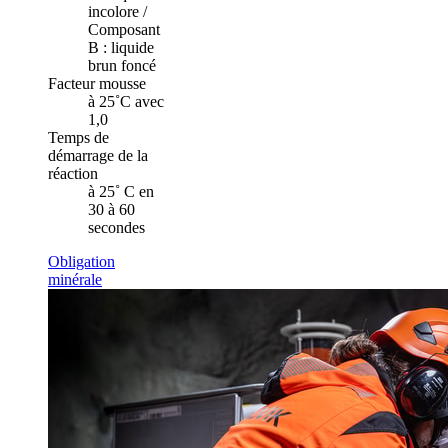
incolore /
Composant
B : liquide
brun foncé
Facteur mousse
à 25˚C avec
1,0
Temps de
démarrage de la
réaction
à 25˚ C en
30 à 60
secondes
Obligation
minérale