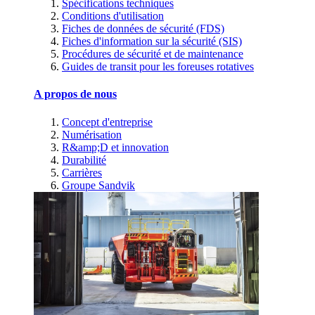
Spécifications techniques
Conditions d'utilisation
Fiches de données de sécurité (FDS)
Fiches d'information sur la sécurité (SIS)
Procédures de sécurité et de maintenance
Guides de transit pour les foreuses rotatives
A propos de nous
Concept d'entreprise
Numérisation
R&amp;D et innovation
Durabilité
Carrières
Groupe Sandvik