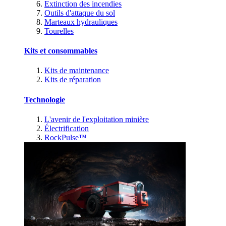
Extinction des incendies
Outils d'attaque du sol
Marteaux hydrauliques
Tourelles
Kits et consommables
Kits de maintenance
Kits de réparation
Technologie
L'avenir de l'exploitation minière
Électrification
RockPulse™