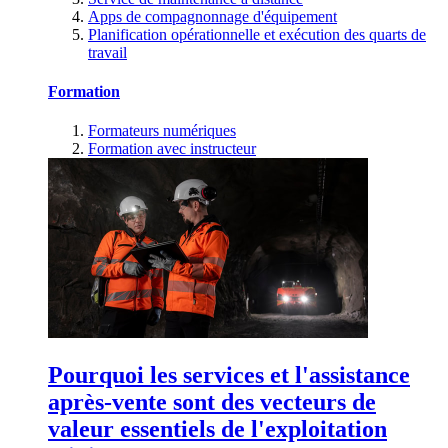
Apps de compagnonnage d'équipement
Planification opérationnelle et exécution des quarts de
travail
Formation
Formateurs numériques
Formation avec instructeur
Pourquoi les services et l'assistance
après-vente sont des vecteurs de
valeur essentiels de l'exploitation