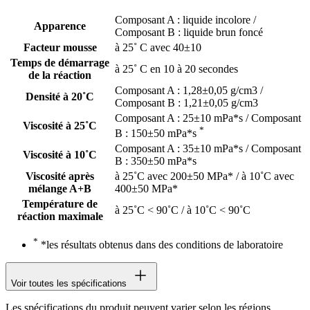
Composant A : liquide incolore /
Apparence
Composant B : liquide brun foncé
Facteur mousse
à 25˚ C avec 40±10
Temps de démarrage
à 25˚ C en 10 à 20 secondes
de la réaction
Composant A : 1,28±0,05 g/cm3 /
Densité à 20˚C
Composant B : 1,21±0,05 g/cm3
Composant A : 25±10 mPa*s / Composant
Viscosité à 25˚C
*
B : 150±50 mPa*s
Composant A : 35±10 mPa*s / Composant
Viscosité à 10˚C
B : 350±50 mPa*s
Viscosité après
à 25˚C avec 200±50 MPa* / à 10˚C avec
mélange A+B
400±50 MPa*
Température de
à 25˚C < 90˚C / à 10˚C < 90˚C
réaction maximale
*
*les résultats obtenus dans des conditions de laboratoire
Voir toutes les spécifications
Les spécifications du produit peuvent varier selon les régions.