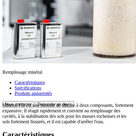
Remplissage minéral
Caractéristiques
Spécifications
Produits apparentés
Nous contacter
Demander un devis
Mineral Fill est une mousse de silicate à deux composants, fortement
expansive. Il réagit rapidement et convient au remplissage des
cavités, à la stabilisation des sols pour les masses rocheuses et les
sols fortement fissurés, et il est capable d'arrêter l'eau.
Caractéristiques