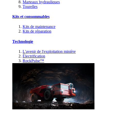
Marteaux hydrauliques
Tourelles
Kits et consommables
Kits de maintenance
Kits de réparation
Technologie
L'avenir de l'exploitation minière
Électrification
RockPulse™