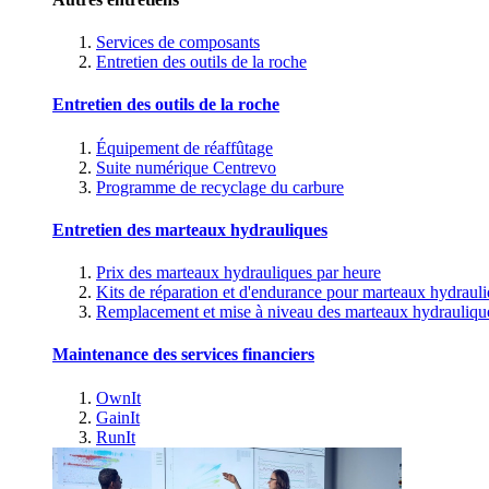
Services de composants
Entretien des outils de la roche
Entretien des outils de la roche
Équipement de réaffûtage
Suite numérique Centrevo
Programme de recyclage du carbure
Entretien des marteaux hydrauliques
Prix des marteaux hydrauliques par heure
Kits de réparation et d'endurance pour marteaux hydraul
Remplacement et mise à niveau des marteaux hydrauliqu
Maintenance des services financiers
OwnIt
GainIt
RunIt