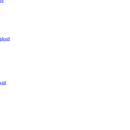
ol
plosif
vail