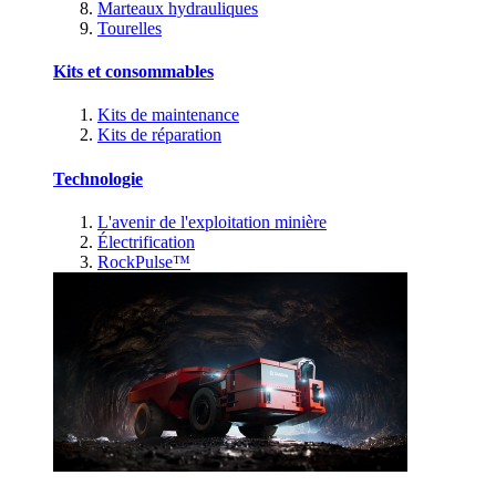
Marteaux hydrauliques
Tourelles
Kits et consommables
Kits de maintenance
Kits de réparation
Technologie
L'avenir de l'exploitation minière
Électrification
RockPulse™