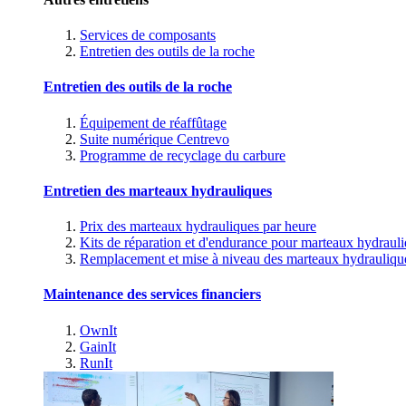
Services de composants
Entretien des outils de la roche
Entretien des outils de la roche
Équipement de réaffûtage
Suite numérique Centrevo
Programme de recyclage du carbure
Entretien des marteaux hydrauliques
Prix des marteaux hydrauliques par heure
Kits de réparation et d'endurance pour marteaux hydraul
Remplacement et mise à niveau des marteaux hydrauliqu
Maintenance des services financiers
OwnIt
GainIt
RunIt