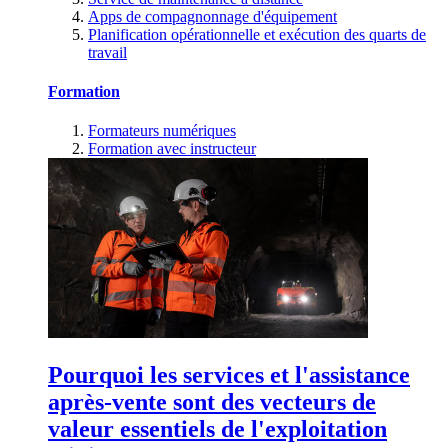
Apps de compagnonnage d'équipement
Planification opérationnelle et exécution des quarts de
travail
Formation
Formateurs numériques
Formation avec instructeur
Pourquoi les services et l'assistance
après-vente sont des vecteurs de
valeur essentiels de l'exploitation