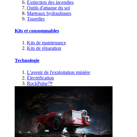
Extinction des incendies
Outils d'attaque du sol
Marteaux hydrauliques
Tourelles
Kits et consommables
Kits de maintenance
Kits de réparation
Technologie
L'avenir de l'exploitation minière
Électrification
RockPulse™