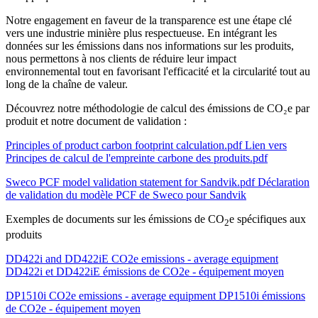
Notre engagement en faveur de la transparence est une étape clé
vers une industrie minière plus respectueuse. En intégrant les
données sur les émissions dans nos informations sur les produits,
nous permettons à nos clients de réduire leur impact
environnemental tout en favorisant l'efficacité et la circularité tout au
long de la chaîne de valeur.
Découvrez notre méthodologie de calcul des émissions de CO₂e par
produit et notre document de validation :
Principles of product carbon footprint calculation.pdf
Lien vers
Principes de calcul de l'empreinte carbone des produits.pdf
Sweco PCF model validation statement for Sandvik.pdf
Déclaration
de validation du modèle PCF de Sweco pour Sandvik
Exemples de documents sur les émissions de CO
e spécifiques aux
2
produits
DD422i and DD422iE CO2e emissions - average equipment
DD422i et DD422iE émissions de CO2e - équipement moyen
DP1510i CO2e emissions - average equipment
DP1510i émissions
de CO2e - équipement moyen