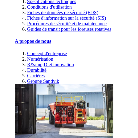
Spécifications techniques
Conditions d'utilisation
Fiches de données de sécurité (FDS)
Fiches d'information sur la sécurité (SIS)
Procédures de sécurité et de maintenance
Guides de transit pour les foreuses rotatives
A propos de nous
Concept d'entreprise
Numérisation
R&amp;D et innovation
Durabilité
Carrières
Groupe Sandvik