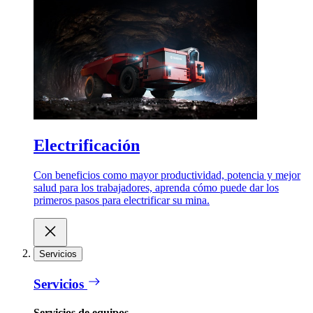
Electrificación
Con beneficios como mayor productividad, potencia y mejor
salud para los trabajadores, aprenda cómo puede dar los
primeros pasos para electrificar su mina.
Servicios
Servicios
Servicios de equipos