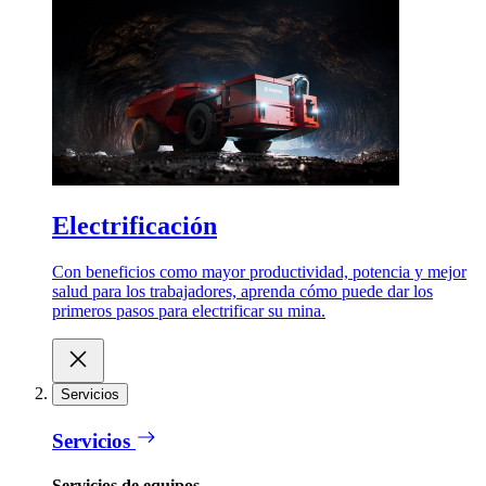
Electrificación
Con beneficios como mayor productividad, potencia y mejor
salud para los trabajadores, aprenda cómo puede dar los
primeros pasos para electrificar su mina.
Servicios
Servicios
Servicios de equipos