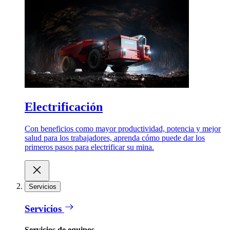
Electrificación
Con beneficios como mayor productividad, potencia y mejor
salud para los trabajadores, aprenda cómo puede dar los
primeros pasos para electrificar su mina.
Servicios
Servicios
Servicios de equipos