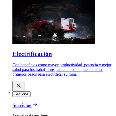
Electrificación
Con beneficios como mayor productividad, potencia y mejor
salud para los trabajadores, aprenda cómo puede dar los
primeros pasos para electrificar su mina.
Servicios
Servicios
Servicios de equipos