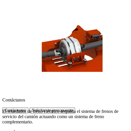
Contáctanos
Contáctenos
Solicitar un presupuesto
El retardador de freno eléctrico respalda el sistema de frenos de
servicio del camión actuando como un sistema de freno
complementario.