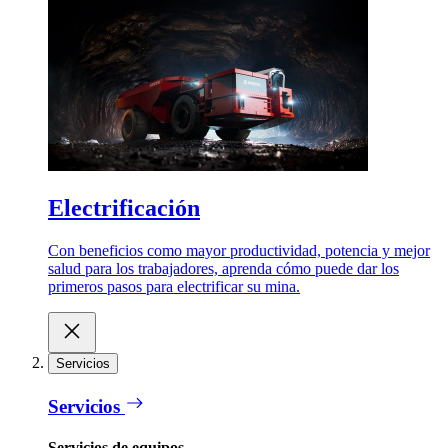
Electrificación
Con beneficios como mayor productividad, potencia y mejor
salud para los trabajadores, aprenda cómo puede dar los
primeros pasos para electrificar su mina.
Servicios
Servicios
Servicios de equipos