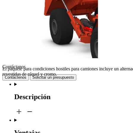
Contáctanos
El paquete para condiciones hostiles para camiones incluye un alternado
revestidas de níquel y cromo.
Contáctenos
Solicitar un presupuesto
Descripción
Ventajas