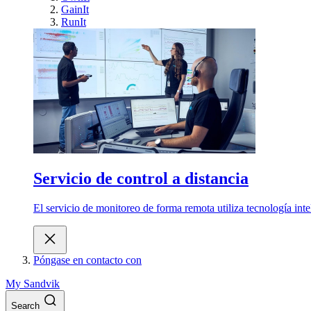
GainIt
RunIt
Servicio de control a distancia
El servicio de monitoreo de forma remota utiliza tecnología int
Póngase en contacto con
My Sandvik
Search