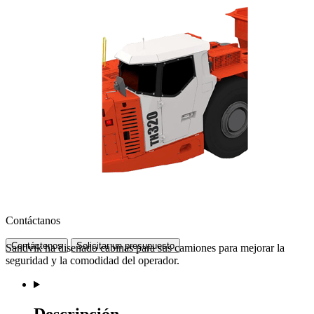
Contáctanos
Contáctenos
Solicitar un presupuesto
Sandvik ha diseñado cabinas para sus camiones para mejorar la
seguridad y la comodidad del operador.