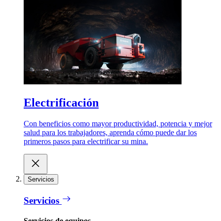
Electrificación
Con beneficios como mayor productividad, potencia y mejor
salud para los trabajadores, aprenda cómo puede dar los
primeros pasos para electrificar su mina.
Servicios
Servicios
Servicios de equipos