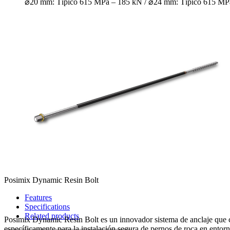
⌀20 mm: Típico 615 MPa – 185 kN / ⌀24 mm: Típico 615 MP
Posimix Dynamic Resin Bolt
Features
Specifications
Related products
Posimix Dynamic Resin Bolt es un innovador sistema de anclaje que c
específicamente para la instalación segura de pernos de roca en entor