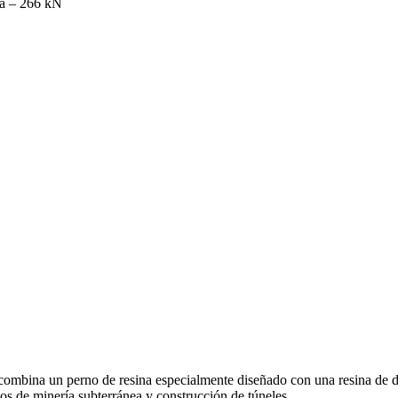
a – 266 kN
ombina un perno de resina especialmente diseñado con una resina de do
nos de minería subterránea y construcción de túneles.