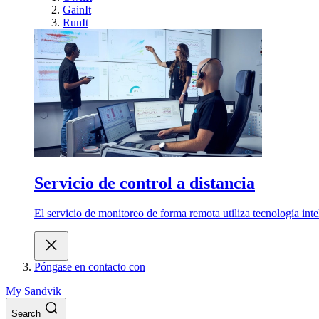
GainIt
RunIt
Servicio de control a distancia
El servicio de monitoreo de forma remota utiliza tecnología int
Póngase en contacto con
My Sandvik
Search