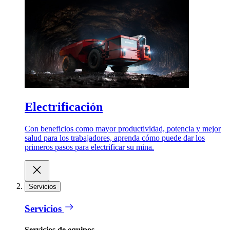
Electrificación
Con beneficios como mayor productividad, potencia y mejor
salud para los trabajadores, aprenda cómo puede dar los
primeros pasos para electrificar su mina.
Servicios
Servicios
Servicios de equipos