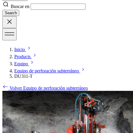
Buscar en
Search
Inicio
Products
Equipo
Equipo de perforación subterráneo
DU311-T
Volver Equipo de perforación subterráneo