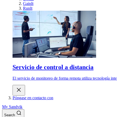
GainIt
RunIt
Servicio de control a distancia
El servicio de monitoreo de forma remota utiliza tecnología int
Póngase en contacto con
My Sandvik
Search