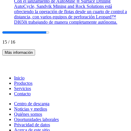
Con el lanzamiento de AutoMine ® Surface Drilling
AutoCycle, Sandvik Mining and Rock Solutions está
ofreciendo la operación de flotas desde un cuarto de control a
distancia, con varios equipos de perforación Leopard™
DI650i trabajando de manera completamente autónoma.
15
/
16
Más información
Inicio
Productos
Servicios
Contacto
Centro de descarga
Noticias y medios
Quiénes somos
Oportunidades laborales
Privacidad de datos
Acerca de este sitio