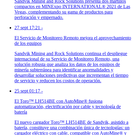
Sandvik Mining and Rock Solutions presenta dos martillos
compactos en MINExpo INTERNATIONAL® 2021 de Las
Vegas, complementando su gama de productos para
perforación y empernado.
27 sept 17:21
-
El Servicio de Monitoreo Remoto mejora el aprovechamiento
de los equipos
Sandvik Mining and Rock Solutions continua el despliegue
internacional de su Servicio de Monitoreo Remoto, una
solución robusta que analiza los datos de los equipos de
minería subterránea para identificar anormalidades y
desarrollar soluciones predictivas que incrementan el tiempo
de servicio y reducen los costos de operación.
25 sept 01:17
-
El Toro™ LH514BE con AutoMine® fusiona
automatización, electrificación por cable y tecnología de
batería
El nuevo cargador Toro™ LH514BE de Sandvik, asistido a
batería, constituye una combinación única de tecnologías: un
cargador eléctrico con cable, compatible con AutoMine® y