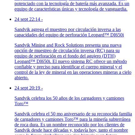
potenciado con la tecnología de batería más avanzada. Es un
equipo de características únicas y tecnología de vanguardia.
24 sept 22:14
-
Sandvik agrega el muestreo por circulación inversa a las
capacidades del equipo de perforación Leopard™ DI650i
Sandvik Mining and Rock Solutions presenta una nueva
opción de muestreo de circulación inversa (RC) para su
equipo de perforación en el fondo del agujero (DTH)
Leopard™ DI650i. El nuevo sistema RC ofrece un método
confiable y preciso para identificar el cuerpo mineral y el
control de la ley de mineral en las operaciones mineras a cielo
abierto.
24 sept 20:19
-
Sandvik celebra los 50 años de los cargadores y camiones
Toro™
Sandvik celebra el 50 mo aniversario de su reconocida familia
de cargadores y camiones Toro™ para la minería subterránea
de roca dura. Es un nombre reconocido por los clientes de
Sandvik desde hace décadas y, todavía hoy, tanto el nombre