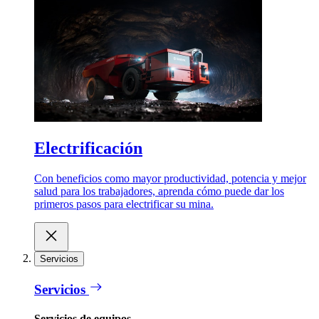
Electrificación
Con beneficios como mayor productividad, potencia y mejor
salud para los trabajadores, aprenda cómo puede dar los
primeros pasos para electrificar su mina.
Servicios
Servicios
Servicios de equipos