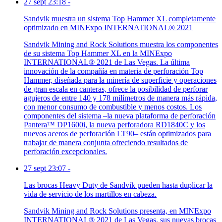
27 sept 23:18
-
Sandvik muestra un sistema Top Hammer XL completamente
optimizado en MINExpo INTERNATIONAL® 2021
Sandvik Mining and Rock Solutions muestra los componentes
de su sistema Top Hammer XL en la MINExpo
INTERNATIONAL® 2021 de Las Vegas. La última
innovación de la compañía en materia de perforación Top
Hammer, diseñada para la minería de superficie y operaciones
de gran escala en canteras, ofrece la posibilidad de perforar
agujeros de entre 140 y 178 milímetros de manera más rápida,
con menor consumo de combustible y menos costos. Los
componentes del sistema –la nueva plataforma de perforación
Pantera™ DP1600i, la nueva perforadora RD1840C y los
nuevos aceros de perforación LT90– están optimizados para
trabajar de manera conjunta ofreciendo resultados de
perforación excepcionales.
27 sept 23:07
-
Las brocas Heavy Duty de Sandvik pueden hasta duplicar la
vida de servicio de los martillos en cabeza.
Sandvik Mining and Rock Solutions presenta, en MINExpo
INTERNATIONAL® 2021 de Las Vegas, sus nuevas brocas