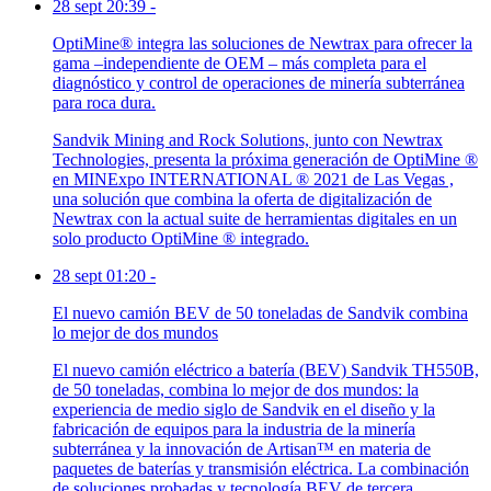
28 sept 20:39
-
OptiMine® integra las soluciones de Newtrax para ofrecer la
gama –independiente de OEM – más completa para el
diagnóstico y control de operaciones de minería subterránea
para roca dura.
Sandvik Mining and Rock Solutions, junto con Newtrax
Technologies, presenta la próxima generación de OptiMine ®
en MINExpo INTERNATIONAL ® 2021 de Las Vegas ,
una solución que combina la oferta de digitalización de
Newtrax con la actual suite de herramientas digitales en un
solo producto OptiMine ® integrado.
28 sept 01:20
-
El nuevo camión BEV de 50 toneladas de Sandvik combina
lo mejor de dos mundos
El nuevo camión eléctrico a batería (BEV) Sandvik TH550B,
de 50 toneladas, combina lo mejor de dos mundos: la
experiencia de medio siglo de Sandvik en el diseño y la
fabricación de equipos para la industria de la minería
subterránea y la innovación de Artisan™ en materia de
paquetes de baterías y transmisión eléctrica. La combinación
de soluciones probadas y tecnología BEV de tercera