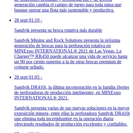
generación cambia el campo de juego para toda mina que
busque operar una flota más sustentable y productiva.
28 sept 01:10
-
Sandvik presenta su broca rotativa más durable
Sandvik Mining and Rock Solutions presenta la próxima
generación de brocas para la perforación rotativa en
MINExpo INTERNATIONAL® 2021 de Las Vegas. La
Charger™ RR450 puede alcanzar una vida de servicio hasta
un 90 por ciento superior a la de otras brocas premium de
cojinete sellado.
28 sept 01:05
-
Sandvik DR410i, la última incorporación en la familia iSeries
de perforadoras de producción inteligentes, en MINExpo
INTERNATIONAL® 2021.
Sandvik presenta varias de sus nuevas soluciones en la mayor
exposición minera, entre ellas la perforadora Sandvik DR410i
que elimina toda incertidumbre en la operación diaria
ofreciendo resultados de producción excelentes y confiables.