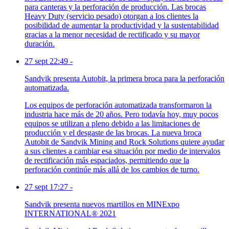
para canteras y la perforación de producción. Las brocas
Heavy Duty (servicio pesado) otorgan a los clientes la
posibilidad de aumentar la productividad y la sustentabilidad
gracias a la menor necesidad de rectificado y su mayor
duración.
27 sept 22:49
-
Sandvik presenta Autobit, la primera broca para la perforación
automatizada.
Los equipos de perforación automatizada transformaron la
industria hace más de 20 años. Pero todavía hoy, muy pocos
equipos se utilizan a pleno debido a las limitaciones de
producción y el desgaste de las brocas. La nueva broca
Autobit de Sandvik Mining and Rock Solutions quiere ayudar
a sus clientes a cambiar esa situación por medio de intervalos
de rectificación más espaciados, permitiendo que la
perforación continúe más allá de los cambios de turno.
27 sept 17:27
-
Sandvik presenta nuevos martillos en MINExpo
INTERNATIONAL® 2021