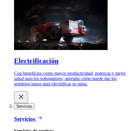
Electrificación
Con beneficios como mayor productividad, potencia y mejor
salud para los trabajadores, aprenda cómo puede dar los
primeros pasos para electrificar su mina.
Servicios
Servicios
Servicios de equipos