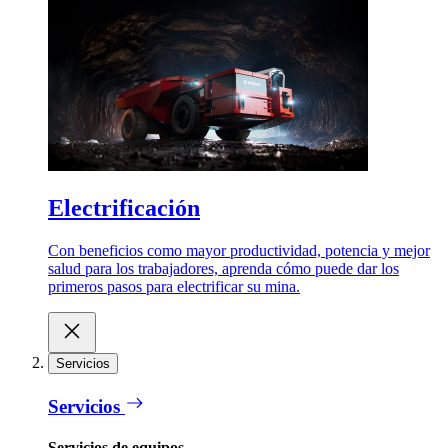
Electrificación
Con beneficios como mayor productividad, potencia y mejor
salud para los trabajadores, aprenda cómo puede dar los
primeros pasos para electrificar su mina.
Servicios
Servicios
Servicios de equipos