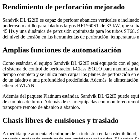
Rendimiento de perforación mejorado
Sandvik DL422iE es capaz de perforar abanicos verticales e inclinad
poderoso martillo para taladros largos HF1560ST de 33 kW, que se ba
45 Hz y una dinámica de percusión optimizada para los tubos ST68, S
del nivel de tensión en las herramientas de perforación, temperaturas 
Amplias funciones de automatización
Como estándar, el equipo Sandvik DL422iE está equipado con el paqu
el sistema de control de perforación i-Class iSOLO para maximizar la 
tiempo completo y se utiliza para cargar los planes de perforación en e
de un taladro a una profundidad predefinida. Además, la alimentación 
ethernet WLAN.
Además del paquete Platinum estándar, Sandvik DL422iE puede equipar
de cambios de turno. Además de estar equipadas con monitoreo remo
transporte remoto de abanico a abanico.
Chasis libres de emisiones y traslado
A medida que aumenta el enfoque de la industria en la sostenibilidad,