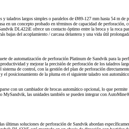
os y taladros largos simples o paralelos de Ø89-127 mm hasta 54 m de 
sa en un concepto probado en términos de capacidad de perforación, co
andvik DL422iE ofrece un contacto óptimo entre la broca y la roca par
más bajas del acoplamiento / carcasa delantera y una vida útil prolongad
ete de automatización de perforación Platinum de Sandvik para la per
productividad y mejorar la precisión de perforación de los taladros larg
l sistema de control, con la gestión del plan de perforación directament
y el posicionamiento de la pluma en el siguiente taladro son automáticos
se con un cambiador de brocas automático opcional, lo que permite la
to MySandvik, las unidades también se pueden integrar con AutoMine®
 las últimas soluciones de perforación de Sandvik abordan específicame