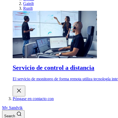
GainIt
RunIt
Servicio de control a distancia
El servicio de monitoreo de forma remota utiliza tecnología int
Póngase en contacto con
My Sandvik
Search