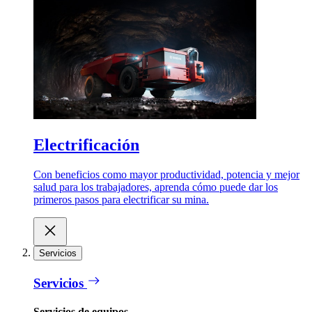
Electrificación
Con beneficios como mayor productividad, potencia y mejor
salud para los trabajadores, aprenda cómo puede dar los
primeros pasos para electrificar su mina.
Servicios
Servicios
Servicios de equipos