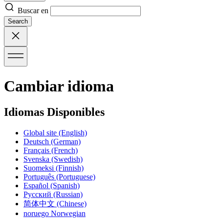
Buscar en
Search
Cambiar idioma
Idiomas Disponibles
Global site
(English)
Deutsch
(German)
Français
(French)
Svenska
(Swedish)
Suomeksi
(Finnish)
Português
(Portuguese)
Español
(Spanish)
Русский
(Russian)
简体中文
(Chinese)
noruego
Norwegian