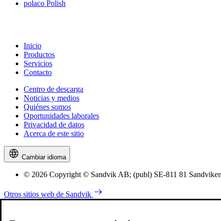
polaco
Polish
Inicio
Productos
Servicios
Contacto
Centro de descarga
Noticias y medios
Quiénes somos
Oportunidades laborales
Privacidad de datos
Acerca de este sitio
Cambiar idioma
© 2026 Copyright © Sandvik AB; (publ) SE-811 81 Sandviken,
Otros sitios web de Sandvik