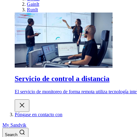
GainIt
RunIt
Servicio de control a distancia
El servicio de monitoreo de forma remota utiliza tecnología int
Póngase en contacto con
My Sandvik
Search