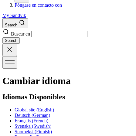
Póngase en contacto con
My Sandvik
Search
Buscar en
Search
Cambiar idioma
Idiomas Disponibles
Global site
(English)
Deutsch
(German)
Français
(French)
Svenska
(Swedish)
Suomeksi
(Finnish)