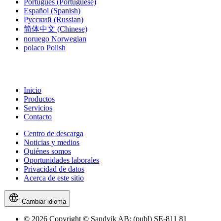
Português
(Portuguese)
Español
(Spanish)
Русский
(Russian)
简体中文
(Chinese)
noruego
Norwegian
polaco
Polish
Inicio
Productos
Servicios
Contacto
Centro de descarga
Noticias y medios
Quiénes somos
Oportunidades laborales
Privacidad de datos
Acerca de este sitio
Cambiar idioma
© 2026 Copyright © Sandvik AB; (publ) SE-811 81