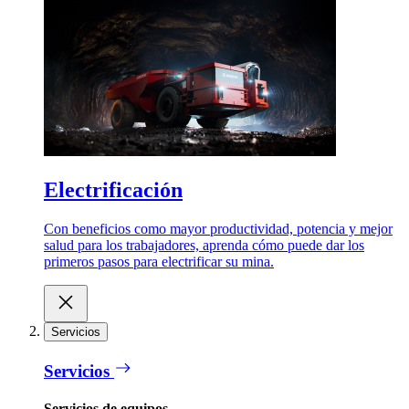
Electrificación
Con beneficios como mayor productividad, potencia y mejor
salud para los trabajadores, aprenda cómo puede dar los
primeros pasos para electrificar su mina.
Servicios
Servicios
Servicios de equipos