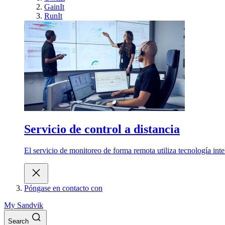
GainIt
RunIt
Servicio de control a distancia
El servicio de monitoreo de forma remota utiliza tecnología int
Póngase en contacto con
My Sandvik
Search