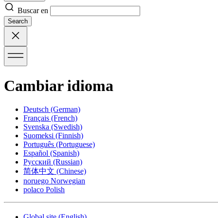
Buscar en
Search
Cambiar idioma
Deutsch
(German)
Français
(French)
Svenska
(Swedish)
Suomeksi
(Finnish)
Português
(Portuguese)
Español
(Spanish)
Русский
(Russian)
简体中文
(Chinese)
noruego
Norwegian
polaco
Polish
Global site
(English)