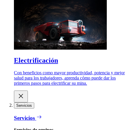
Electrificación
Con beneficios como mayor productividad, potencia y mejor
salud para los trabajadores, aprenda cómo puede dar los
primeros pasos para electrificar su mina.
Servicios
Servicios
Servicios de equipos