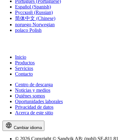
Português
(Portuguese)
Español
(Spanish)
Русский
(Russian)
简体中文
(Chinese)
noruego
Norwegian
polaco
Polish
Inicio
Productos
Servicios
Contacto
Centro de descarga
Noticias y medios
Quiénes somos
Oportunidades laborales
Privacidad de datos
Acerca de este sitio
Cambiar idioma
© 2026 Copyright © Sandvik AB; (publ) SE-811 81