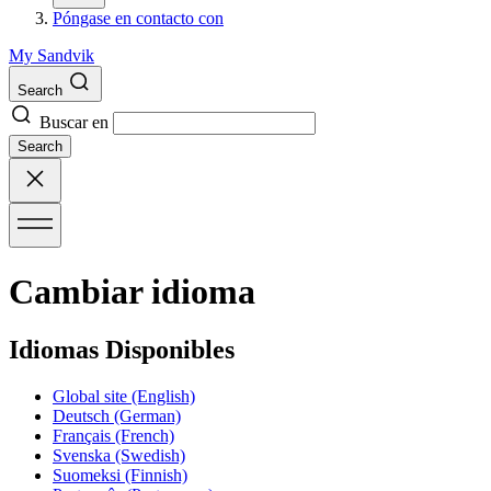
Póngase en contacto con
My Sandvik
Search
Buscar en
Search
Cambiar idioma
Idiomas Disponibles
Global site
(English)
Deutsch
(German)
Français
(French)
Svenska
(Swedish)
Suomeksi
(Finnish)