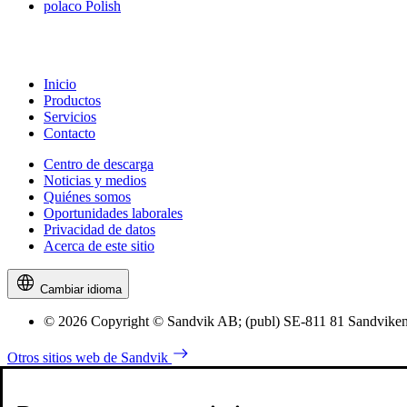
polaco
Polish
Inicio
Productos
Servicios
Contacto
Centro de descarga
Noticias y medios
Quiénes somos
Oportunidades laborales
Privacidad de datos
Acerca de este sitio
Cambiar idioma
© 2026 Copyright © Sandvik AB; (publ) SE-811 81 Sandviken,
Otros sitios web de Sandvik