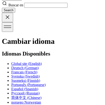
Buscar en
Search
Cambiar idioma
Idiomas Disponibles
Global site
(English)
Deutsch
(German)
Français
(French)
Svenska
(Swedish)
Suomeksi
(Finnish)
Português
(Portuguese)
Español
(Spanish)
Русский
(Russian)
简体中文
(Chinese)
noruego
Norwegian