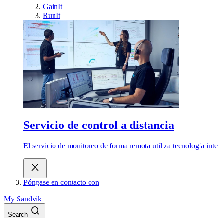
GainIt
RunIt
Servicio de control a distancia
El servicio de monitoreo de forma remota utiliza tecnología int
Póngase en contacto con
My Sandvik
Search