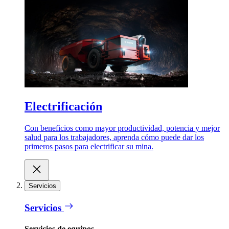
Electrificación
Con beneficios como mayor productividad, potencia y mejor
salud para los trabajadores, aprenda cómo puede dar los
primeros pasos para electrificar su mina.
Servicios
Servicios
Servicios de equipos