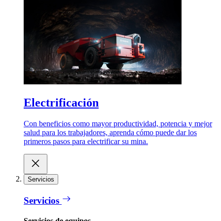
Electrificación
Con beneficios como mayor productividad, potencia y mejor
salud para los trabajadores, aprenda cómo puede dar los
primeros pasos para electrificar su mina.
Servicios
Servicios
Servicios de equipos