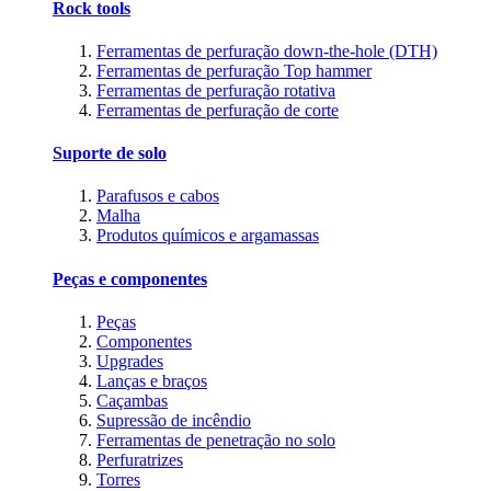
Rock tools
Ferramentas de perfuração down-the-hole (DTH)
Ferramentas de perfuração Top hammer
Ferramentas de perfuração rotativa
Ferramentas de perfuração de corte
Suporte de solo
Parafusos e cabos
Malha
Produtos químicos e argamassas
Peças e componentes
Peças
Componentes
Upgrades
Lanças e braços
Caçambas
Supressão de incêndio
Ferramentas de penetração no solo
Perfuratrizes
Torres