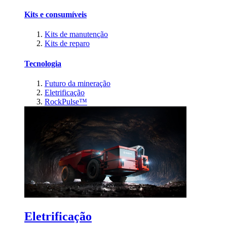
Kits e consumíveis
Kits de manutenção
Kits de reparo
Tecnologia
Futuro da mineração
Eletrificação
RockPulse™
Eletrificação