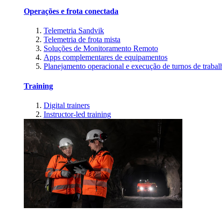
Operações e frota conectada
Telemetria Sandvik
Telemetria de frota mista
Soluções de Monitoramento Remoto
Apps complementares de equipamentos
Planejamento operacional e execução de turnos de trabal
Training
Digital trainers
Instructor-led training