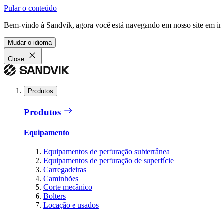
Pular o conteúdo
Bem-vindo à Sandvik, agora você está navegando em nosso site em in
Mudar o idioma
Close
Produtos
Produtos
Equipamento
Equipamentos de perfuração subterrânea
Equipamentos de perfuração de superfície
Carregadeiras
Caminhões
Corte mecânico
Bolters
Locação e usados