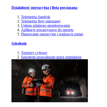
Działalność operacyjna i flota powiązana
Telemetria Sandvik
Telemetria floty mieszanej
Usługa zdalnego monitorowania
Aplikacje towarzyszące do sprzętu
Planowanie operacyjne i realizacja zmian
Szkolenie
Trenerzy cyfrowi
Szkolenie prowadzone przez instruktora