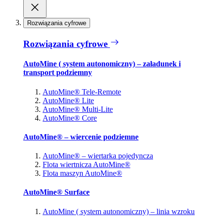
Rozwiązania cyfrowe
Rozwiązania cyfrowe
AutoMine ( system autonomiczny) – załadunek i
transport podziemny
AutoMine® Tele-Remote
AutoMine® Lite
AutoMine® Multi-Lite
AutoMine® Core
AutoMine® – wiercenie podziemne
AutoMine® – wiertarka pojedyncza
Flota wiertnicza AutoMine®
Flota maszyn AutoMine®
AutoMine® Surface
AutoMine ( system autonomiczny) – linia wzroku