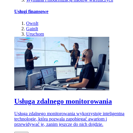
Usługi finansowe
OwnIt
GainIt
Uruchom
Usługa zdalnego monitorowania
Usługa zdalnego monitorowania wykorzystuje inteligentną
technologię, która pozwala zapobiegać awariom i
przewidywać je, zanim jeszcze do nich dojdzie.