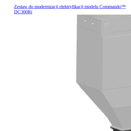
Zestaw do modernizacji elektryfikacji modelu Commando™
DC300Ri