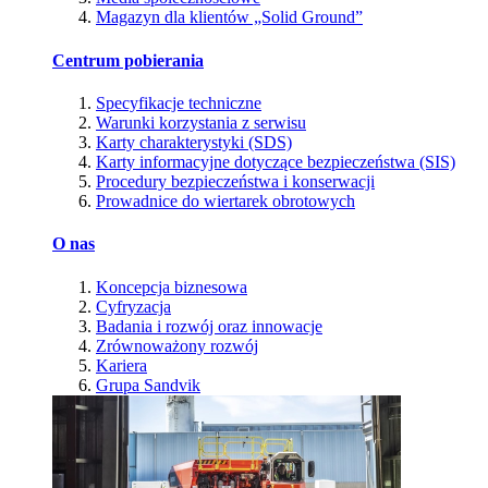
Magazyn dla klientów „Solid Ground”
Centrum pobierania
Specyfikacje techniczne
Warunki korzystania z serwisu
Karty charakterystyki (SDS)
Karty informacyjne dotyczące bezpieczeństwa (SIS)
Procedury bezpieczeństwa i konserwacji
Prowadnice do wiertarek obrotowych
O nas
Koncepcja biznesowa
Cyfryzacja
Badania i rozwój oraz innowacje
Zrównoważony rozwój
Kariera
Grupa Sandvik