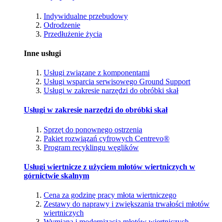
Indywidualne przebudowy
Odrodzenie
Przedłużenie życia
Inne usługi
Usługi związane z komponentami
Usługi wsparcia serwisowego Ground Support
Usługi w zakresie narzędzi do obróbki skał
Usługi w zakresie narzędzi do obróbki skał
Sprzęt do ponownego ostrzenia
Pakiet rozwiązań cyfrowych Centrevo®
Program recyklingu węglików
Usługi wiertnicze z użyciem młotów wiertniczych w
górnictwie skalnym
Cena za godzinę pracy młota wiertniczego
Zestawy do naprawy i zwiększania trwałości młotów
wiertniczych
Wymiana i modernizacja młotów wiertniczych