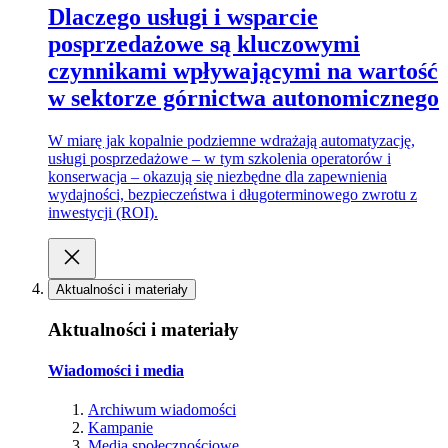
Dlaczego usługi i wsparcie
posprzedażowe są kluczowymi
czynnikami wpływającymi na wartość
w sektorze górnictwa autonomicznego
W miarę jak kopalnie podziemne wdrażają automatyzację,
usługi posprzedażowe – w tym szkolenia operatorów i
konserwacja – okazują się niezbędne dla zapewnienia
wydajności, bezpieczeństwa i długoterminowego zwrotu z
inwestycji (ROI).
Aktualności i materiały
Aktualności i materiały
Wiadomości i media
Archiwum wiadomości
Kampanie
Media społecznościowe