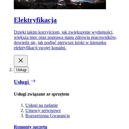
Elektryfikacja
Dzięki takim korzyściom, jak zwiększenie wydajności,
większa moc oraz poprawa stanu zdrowia pracowników,
dowiedz się, jak podjąć pierwsze kroki w kierunku
elektryfikacji swojej kopalni.
Usługi
Usługi
Usługi związane ze sprzętem
Usługi na żądanie
Umowy serwisowe
Rozszerzona Gwarancja
Remonty sprzętu