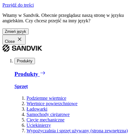
Przejdź do treści
Witamy w Sandvik. Obecnie przeglądasz naszą stronę w języku
angielskim. Czy chcesz przejść na inny język?
Zmień język
Close
Produkty
Produkty
Sprzęt
Podziemne wiertnice
Wiertnice powierzchniowe
Ładowarki
Samochody ciężarowe
Cięcie mechaniczne
Uciekinierzy
Wypożyczalnia i sprzęt używany (strona zewnętrzna)