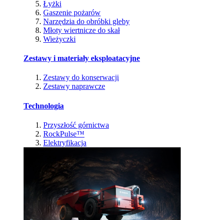
Łyżki
Gaszenie pożarów
Narzędzia do obróbki gleby
Młoty wiertnicze do skał
Wieżyczki
Zestawy i materiały eksploatacyjne
Zestawy do konserwacji
Zestawy naprawcze
Technologia
Przyszłość górnictwa
RockPulse™
Elektryfikacja