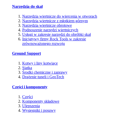
Narzędzia do skał
Narzędzia wiertnicze do wiercenia w otworach
Narzędzia wiertnicze z młotkiem górnym
Narzędzia wiertnicze obrotowe
Podnoszenie narzędzi wiertniczych
Usługi w zakresie narzędzi do obróbki skał
Inicjatywy firmy Rock Tools w zakresie
zrównoważonego rozwoju
Ground Support
Kotwy i liny kotwiące
Siatka
Środki chemiczne i zaprawy
Drążenie tuneli i GeoTech
Części i komponenty
Części
Komponenty składowe
Ulepszenia
Wysięgniki i posuwy