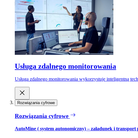
Usługa zdalnego monitorowania
Usługa zdalnego monitorowania wykorzystuje inteligentną tech
Rozwiązania cyfrowe
Rozwiązania cyfrowe
AutoMine ( system autonomiczny) – załadunek i transport