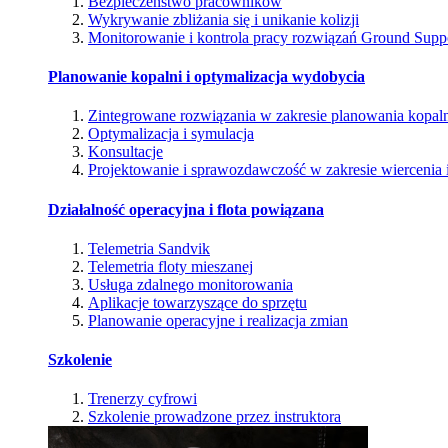
Bezpieczeństwo pracowników
Wykrywanie zbliżania się i unikanie kolizji
Monitorowanie i kontrola pracy rozwiązań Ground Supp
Planowanie kopalni i optymalizacja wydobycia
Zintegrowane rozwiązania w zakresie planowania kopal
Optymalizacja i symulacja
Konsultacje
Projektowanie i sprawozdawczość w zakresie wiercenia i
Działalność operacyjna i flota powiązana
Telemetria Sandvik
Telemetria floty mieszanej
Usługa zdalnego monitorowania
Aplikacje towarzyszące do sprzętu
Planowanie operacyjne i realizacja zmian
Szkolenie
Trenerzy cyfrowi
Szkolenie prowadzone przez instruktora