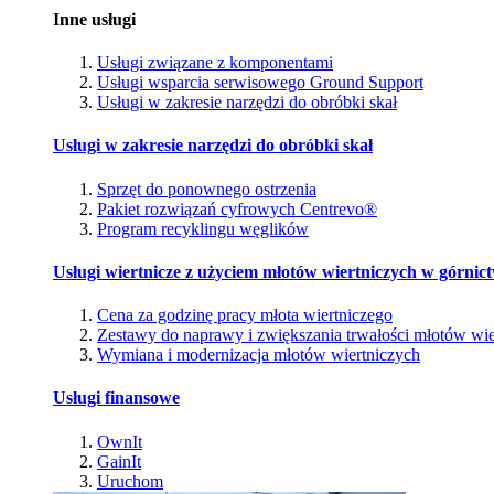
Inne usługi
Usługi związane z komponentami
Usługi wsparcia serwisowego Ground Support
Usługi w zakresie narzędzi do obróbki skał
Usługi w zakresie narzędzi do obróbki skał
Sprzęt do ponownego ostrzenia
Pakiet rozwiązań cyfrowych Centrevo®
Program recyklingu węglików
Usługi wiertnicze z użyciem młotów wiertniczych w górnic
Cena za godzinę pracy młota wiertniczego
Zestawy do naprawy i zwiększania trwałości młotów wie
Wymiana i modernizacja młotów wiertniczych
Usługi finansowe
OwnIt
GainIt
Uruchom