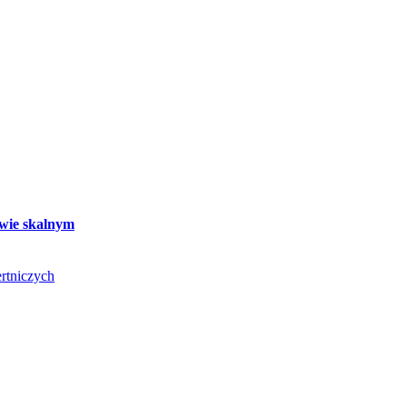
twie skalnym
rtniczych