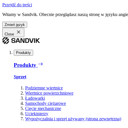
Przejdź do treści
Witamy w Sandvik. Obecnie przeglądasz naszą stronę w języku angiel
Zmień język
Close
Produkty
Produkty
Sprzęt
Podziemne wiertnice
Wiertnice powierzchniowe
Ładowarki
Samochody ciężarowe
Cięcie mechaniczne
Uciekinierzy
Wypożyczalnia i sprzęt używany (strona zewnętrzna)