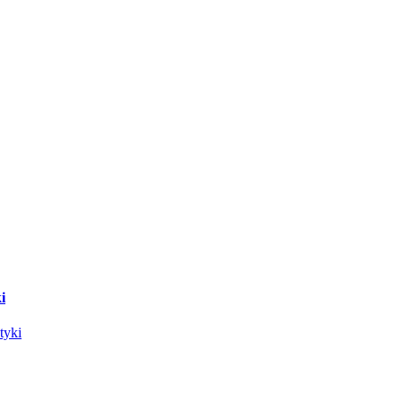
i
tyki