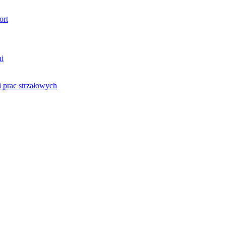
ort
ni
 prac strzałowych