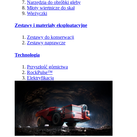
Narzędzia do obróbki gleby
Młoty wiertnicze do skał
Wieżyczki
Zestawy i materiały eksploatacyjne
Zestawy do konserwacji
Zestawy naprawcze
Technologia
Przyszłość górnictwa
RockPulse™
Elektryfikacja