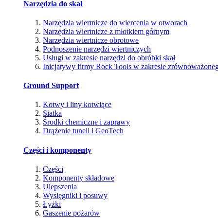
Narzędzia do skał
Narzędzia wiertnicze do wiercenia w otworach
Narzędzia wiertnicze z młotkiem górnym
Narzędzia wiertnicze obrotowe
Podnoszenie narzędzi wiertniczych
Usługi w zakresie narzędzi do obróbki skał
Inicjatywy firmy Rock Tools w zakresie zrównoważone
Ground Support
Kotwy i liny kotwiące
Siatka
Środki chemiczne i zaprawy
Drążenie tuneli i GeoTech
Części i komponenty
Części
Komponenty składowe
Ulepszenia
Wysięgniki i posuwy
Łyżki
Gaszenie pożarów