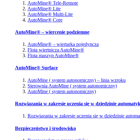
AutoMine® Tele-Remote
AutoMine® Lite
AutoMine® Multi-Lite
AutoMine® Core
AutoMine® – wiercenie podziemne
AutoMine® – wiertarka pojedyncza
Flota wiertnicza AutoMine®
Flota maszyn AutoMine®
AutoMine® Surface
AutoMine ( system autonomiczny) – linia wzroku
Sterownia AutoMine ( system autonomiczny)
AutoMine ( system autonomiczny)
Rozwiązania w zakresie uczenia się w dziedzinie automatyk
Rozwiązania w zakresie uczenia się w dziedzinie automa
Bezpieczeństwo i środowisko