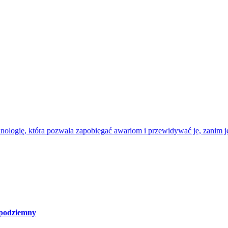
nologię, która pozwala zapobiegać awariom i przewidywać je, zanim je
 podziemny