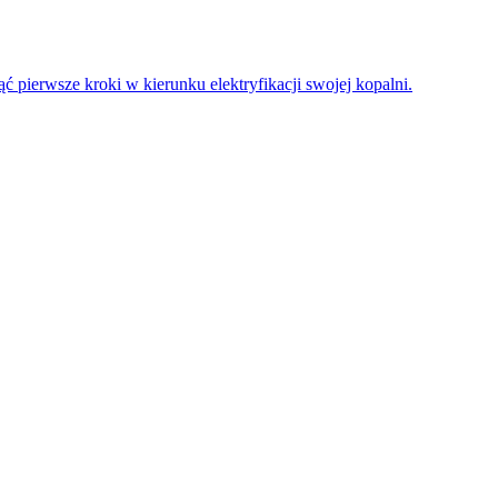
 pierwsze kroki w kierunku elektryfikacji swojej kopalni.