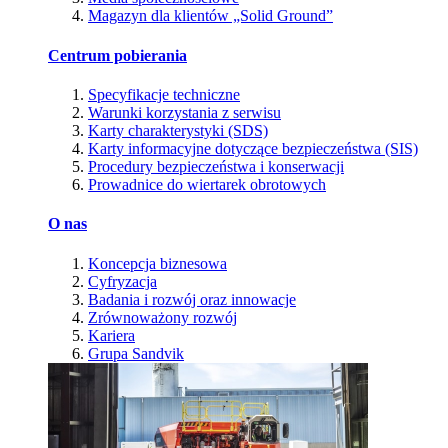
Magazyn dla klientów „Solid Ground”
Centrum pobierania
Specyfikacje techniczne
Warunki korzystania z serwisu
Karty charakterystyki (SDS)
Karty informacyjne dotyczące bezpieczeństwa (SIS)
Procedury bezpieczeństwa i konserwacji
Prowadnice do wiertarek obrotowych
O nas
Koncepcja biznesowa
Cyfryzacja
Badania i rozwój oraz innowacje
Zrównoważony rozwój
Kariera
Grupa Sandvik