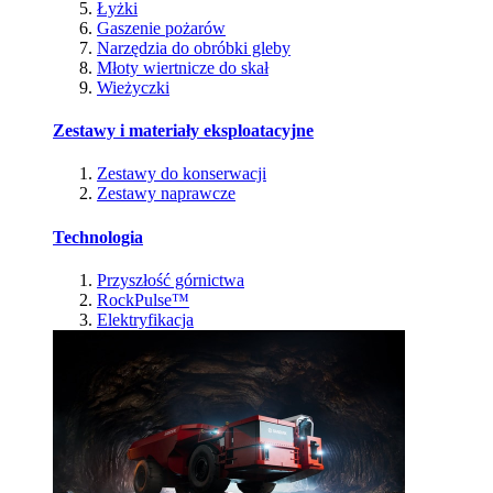
Łyżki
Gaszenie pożarów
Narzędzia do obróbki gleby
Młoty wiertnicze do skał
Wieżyczki
Zestawy i materiały eksploatacyjne
Zestawy do konserwacji
Zestawy naprawcze
Technologia
Przyszłość górnictwa
RockPulse™
Elektryfikacja