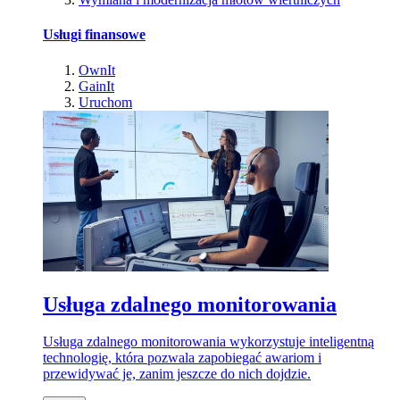
Usługi finansowe
OwnIt
GainIt
Uruchom
Usługa zdalnego monitorowania
Usługa zdalnego monitorowania wykorzystuje inteligentną
technologię, która pozwala zapobiegać awariom i
przewidywać je, zanim jeszcze do nich dojdzie.