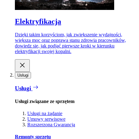
Elektryfikacja
Dzięki takim korzyściom, jak zwiększenie wydajności,
większa moc oraz poprawa stanu zdrowia pracowników,
dowiedz się, jak podjąć pierwsze kroki w kierunku
elektryfikacji swojej kopalni.
Usługi
Usługi
Usługi związane ze sprzętem
Usługi na żądanie
Umowy serwisowe
Rozszerzona Gwarancja
Remonty sprzętu