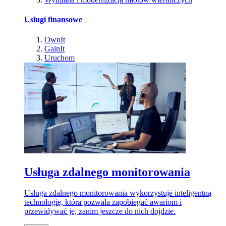
Usługi finansowe
OwnIt
GainIt
Uruchom
Usługa zdalnego monitorowania
Usługa zdalnego monitorowania wykorzystuje inteligentną
technologię, która pozwala zapobiegać awariom i
przewidywać je, zanim jeszcze do nich dojdzie.