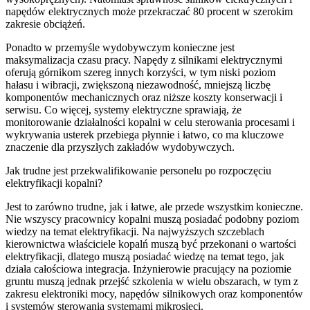
napędów elektrycznych może przekraczać 80 procent w szerokim
zakresie obciążeń.
Ponadto w przemyśle wydobywczym konieczne jest
maksymalizacja czasu pracy. Napędy z silnikami elektrycznymi
oferują górnikom szereg innych korzyści, w tym niski poziom
hałasu i wibracji, zwiększoną niezawodność, mniejszą liczbę
komponentów mechanicznych oraz niższe koszty konserwacji i
serwisu. Co więcej, systemy elektryczne sprawiają, że
monitorowanie działalności kopalni w celu sterowania procesami i
wykrywania usterek przebiega płynnie i łatwo, co ma kluczowe
znaczenie dla przyszłych zakładów wydobywczych.
Jak trudne jest przekwalifikowanie personelu po rozpoczęciu
elektryfikacji kopalni?
Jest to zarówno trudne, jak i łatwe, ale przede wszystkim konieczne.
Nie wszyscy pracownicy kopalni muszą posiadać podobny poziom
wiedzy na temat elektryfikacji. Na najwyższych szczeblach
kierownictwa właściciele kopalń muszą być przekonani o wartości
elektryfikacji, dlatego muszą posiadać wiedzę na temat tego, jak
działa całościowa integracja. Inżynierowie pracujący na poziomie
gruntu muszą jednak przejść szkolenia w wielu obszarach, w tym z
zakresu elektroniki mocy, napędów silnikowych oraz komponentów
i systemów sterowania systemami mikrosieci.