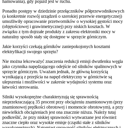
hamowania), gdy pojazd jest w ruchu.
Ponadto postępy w dziedzinie przełączników półprzewodnikowych
(a konkretnie rozwój urządzeń o szerokiej przerwie energetycznej)
umożliwiły opracowanie przetworników o wysokiej gęstości mocy
(objętościowej i grawimetrycznej) przy niskich kosztach. W
związku z tym dojrzałe produkty z zakresu elektroniki mocy w
naturalny sposób stały się dostępne w sprzęcie górniczym.
Jakie korzyści czekają górników zaniepokojonych kosztami
elektryfikacji swojego sprzętu?
Nie można lekceważyć znaczenia redukcji emisji dwutlenku węgla
jako czynnika napędzającego odejście od silników spalinowych w
sprzęcie górniczym. Uważam jednak, że główną korzyścią
wynikającą z przejścia na napęd elektryczny w górnictwie są
ulepszenia i możliwości w zakresie wydajności systemu oraz
łatwości sterowania.
Silniki wysokoprężne charakteryzują się sprawnością
nieprzekraczającą 35 procent przy obciążeniu znamionowym (przy
znamionowej prędkości obrotowej i momencie obrotowym), a przy
niewielkich obciążeniach jest ona znacznie niższa. Należy tutaj
podkreślić, że przy niskiej sprawności wytwarzane jest również
znaczne ciepło oraz wysokie emisje (cząstki stałe z silników
wysokoprężnych). Natomiast sprawność silników elektrycznych i