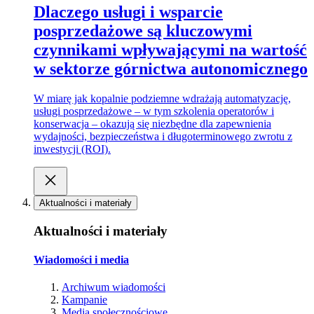
Dlaczego usługi i wsparcie
posprzedażowe są kluczowymi
czynnikami wpływającymi na wartość
w sektorze górnictwa autonomicznego
W miarę jak kopalnie podziemne wdrażają automatyzację,
usługi posprzedażowe – w tym szkolenia operatorów i
konserwacja – okazują się niezbędne dla zapewnienia
wydajności, bezpieczeństwa i długoterminowego zwrotu z
inwestycji (ROI).
Aktualności i materiały
Aktualności i materiały
Wiadomości i media
Archiwum wiadomości
Kampanie
Media społecznościowe