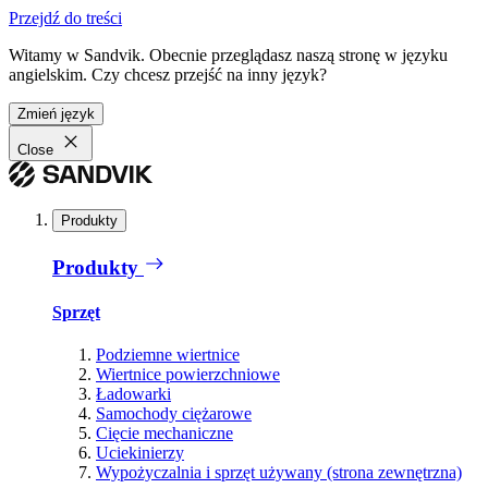
Przejdź do treści
Witamy w Sandvik. Obecnie przeglądasz naszą stronę w języku
angielskim. Czy chcesz przejść na inny język?
Zmień język
Close
Produkty
Produkty
Sprzęt
Podziemne wiertnice
Wiertnice powierzchniowe
Ładowarki
Samochody ciężarowe
Cięcie mechaniczne
Uciekinierzy
Wypożyczalnia i sprzęt używany (strona zewnętrzna)