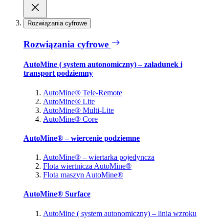
Rozwiązania cyfrowe
Rozwiązania cyfrowe
AutoMine ( system autonomiczny) – załadunek i
transport podziemny
AutoMine® Tele-Remote
AutoMine® Lite
AutoMine® Multi-Lite
AutoMine® Core
AutoMine® – wiercenie podziemne
AutoMine® – wiertarka pojedyncza
Flota wiertnicza AutoMine®
Flota maszyn AutoMine®
AutoMine® Surface
AutoMine ( system autonomiczny) – linia wzroku