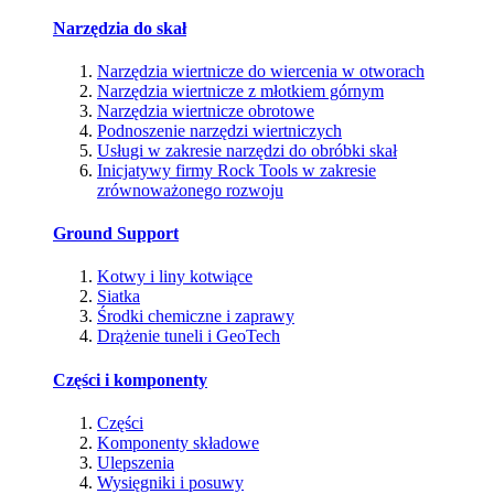
Narzędzia do skał
Narzędzia wiertnicze do wiercenia w otworach
Narzędzia wiertnicze z młotkiem górnym
Narzędzia wiertnicze obrotowe
Podnoszenie narzędzi wiertniczych
Usługi w zakresie narzędzi do obróbki skał
Inicjatywy firmy Rock Tools w zakresie
zrównoważonego rozwoju
Ground Support
Kotwy i liny kotwiące
Siatka
Środki chemiczne i zaprawy
Drążenie tuneli i GeoTech
Części i komponenty
Części
Komponenty składowe
Ulepszenia
Wysięgniki i posuwy