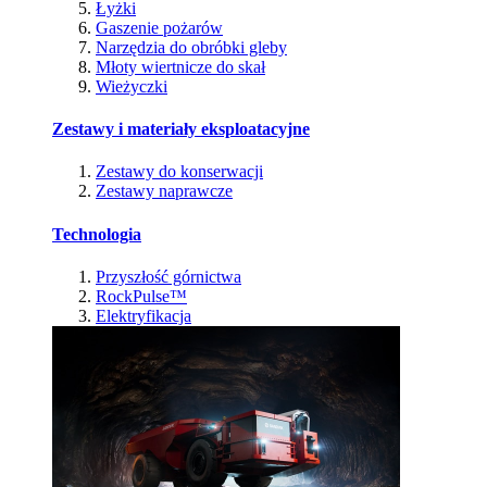
Łyżki
Gaszenie pożarów
Narzędzia do obróbki gleby
Młoty wiertnicze do skał
Wieżyczki
Zestawy i materiały eksploatacyjne
Zestawy do konserwacji
Zestawy naprawcze
Technologia
Przyszłość górnictwa
RockPulse™
Elektryfikacja