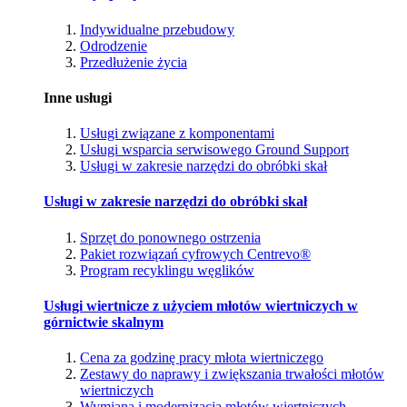
Indywidualne przebudowy
Odrodzenie
Przedłużenie życia
Inne usługi
Usługi związane z komponentami
Usługi wsparcia serwisowego Ground Support
Usługi w zakresie narzędzi do obróbki skał
Usługi w zakresie narzędzi do obróbki skał
Sprzęt do ponownego ostrzenia
Pakiet rozwiązań cyfrowych Centrevo®
Program recyklingu węglików
Usługi wiertnicze z użyciem młotów wiertniczych w
górnictwie skalnym
Cena za godzinę pracy młota wiertniczego
Zestawy do naprawy i zwiększania trwałości młotów
wiertniczych
Wymiana i modernizacja młotów wiertniczych