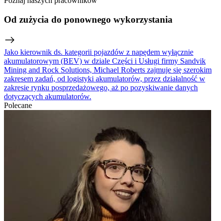
Poznaj naszych pracowników
Od zużycia do ponownego wykorzystania
Jako kierownik ds. kategorii pojazdów z napędem wyłącznie
akumulatorowym (BEV) w dziale Części i Usługi firmy Sandvik
Mining and Rock Solutions, Michael Roberts zajmuje się szerokim
zakresem zadań, od logistyki akumulatorów, przez działalność w
zakresie rynku posprzedażowego, aż po pozyskiwanie danych
dotyczących akumulatorów.
Polecane