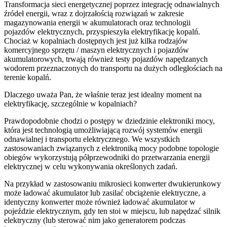
Transformacja sieci energetycznej poprzez integrację odnawialnych
źródeł energii, wraz z dojrzałością rozwiązań w zakresie
magazynowania energii w akumulatorach oraz technologii
pojazdów elektrycznych, przyspieszyła elektryfikację kopalń.
Chociaż w kopalniach dostępnych jest już kilka rodzajów
komercyjnego sprzętu / maszyn elektrycznych i pojazdów
akumulatorowych, trwają również testy pojazdów napędzanych
wodorem przeznaczonych do transportu na dużych odległościach na
terenie kopalń.
Dlaczego uważa Pan, że właśnie teraz jest idealny moment na
elektryfikację, szczególnie w kopalniach?
Prawdopodobnie chodzi o postępy w dziedzinie elektroniki mocy,
która jest technologią umożliwiającą rozwój systemów energii
odnawialnej i transportu elektrycznego. We wszystkich
zastosowaniach związanych z elektroniką mocy podobne topologie
obiegów wykorzystują półprzewodniki do przetwarzania energii
elektrycznej w celu wykonywania określonych zadań.
Na przykład w zastosowaniu mikrosieci konwerter dwukierunkowy
może ładować akumulator lub zasilać obciążenie elektryczne, a
identyczny konwerter może również ładować akumulator w
pojeździe elektrycznym, gdy ten stoi w miejscu, lub napędzać silnik
elektryczny (lub sterować nim jako generatorem podczas