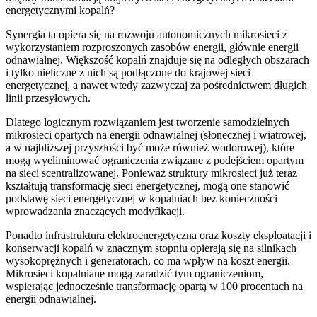
energetycznymi kopalń?
Synergia ta opiera się na rozwoju autonomicznych mikrosieci z
wykorzystaniem rozproszonych zasobów energii, głównie energii
odnawialnej. Większość kopalń znajduje się na odległych obszarach
i tylko nieliczne z nich są podłączone do krajowej sieci
energetycznej, a nawet wtedy zazwyczaj za pośrednictwem długich
linii przesyłowych.
Dlatego logicznym rozwiązaniem jest tworzenie samodzielnych
mikrosieci opartych na energii odnawialnej (słonecznej i wiatrowej,
a w najbliższej przyszłości być może również wodorowej), które
mogą wyeliminować ograniczenia związane z podejściem opartym
na sieci scentralizowanej. Ponieważ struktury mikrosieci już teraz
kształtują transformację sieci energetycznej, mogą one stanowić
podstawę sieci energetycznej w kopalniach bez konieczności
wprowadzania znaczących modyfikacji.
Ponadto infrastruktura elektroenergetyczna oraz koszty eksploatacji i
konserwacji kopalń w znacznym stopniu opierają się na silnikach
wysokoprężnych i generatorach, co ma wpływ na koszt energii.
Mikrosieci kopalniane mogą zaradzić tym ograniczeniom,
wspierając jednocześnie transformację opartą w 100 procentach na
energii odnawialnej.