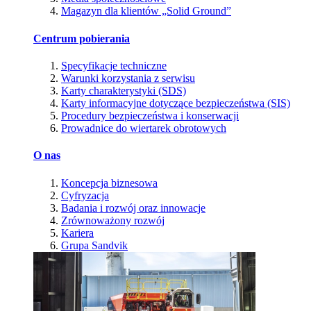
Magazyn dla klientów „Solid Ground”
Centrum pobierania
Specyfikacje techniczne
Warunki korzystania z serwisu
Karty charakterystyki (SDS)
Karty informacyjne dotyczące bezpieczeństwa (SIS)
Procedury bezpieczeństwa i konserwacji
Prowadnice do wiertarek obrotowych
O nas
Koncepcja biznesowa
Cyfryzacja
Badania i rozwój oraz innowacje
Zrównoważony rozwój
Kariera
Grupa Sandvik