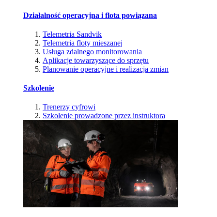
Działalność operacyjna i flota powiązana
Telemetria Sandvik
Telemetria floty mieszanej
Usługa zdalnego monitorowania
Aplikacje towarzyszące do sprzętu
Planowanie operacyjne i realizacja zmian
Szkolenie
Trenerzy cyfrowi
Szkolenie prowadzone przez instruktora