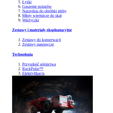
Łyżki
Gaszenie pożarów
Narzędzia do obróbki gleby
Młoty wiertnicze do skał
Wieżyczki
Zestawy i materiały eksploatacyjne
Zestawy do konserwacji
Zestawy naprawcze
Technologia
Przyszłość górnictwa
RockPulse™
Elektryfikacja