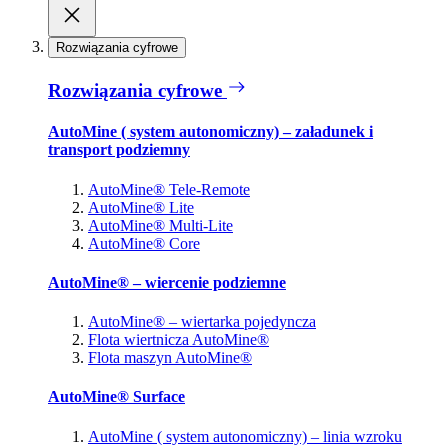
Rozwiązania cyfrowe
Rozwiązania cyfrowe
AutoMine ( system autonomiczny) – załadunek i
transport podziemny
AutoMine® Tele-Remote
AutoMine® Lite
AutoMine® Multi-Lite
AutoMine® Core
AutoMine® – wiercenie podziemne
AutoMine® – wiertarka pojedyncza
Flota wiertnicza AutoMine®
Flota maszyn AutoMine®
AutoMine® Surface
AutoMine ( system autonomiczny) – linia wzroku