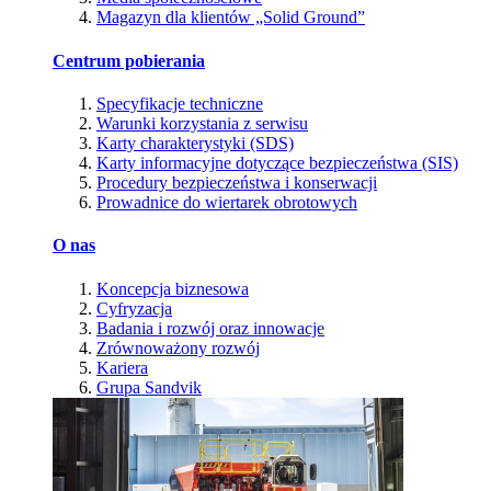
Magazyn dla klientów „Solid Ground”
Centrum pobierania
Specyfikacje techniczne
Warunki korzystania z serwisu
Karty charakterystyki (SDS)
Karty informacyjne dotyczące bezpieczeństwa (SIS)
Procedury bezpieczeństwa i konserwacji
Prowadnice do wiertarek obrotowych
O nas
Koncepcja biznesowa
Cyfryzacja
Badania i rozwój oraz innowacje
Zrównoważony rozwój
Kariera
Grupa Sandvik