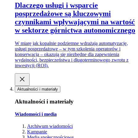
Dlaczego usługi i wsparcie
posprzedażowe są kluczowymi
czynnikami wpływającymi na wartość
w sektorze górnictwa autonomicznego
W miarę jak kopalnie podziemne wdrażają automatyzację,
usługi posprzedażowe – w tym szkolenia operatorów i
konserwacja – okazują się niezbędne dla zapewnienia
wydajności, bezpieczeństwa i długoterminowego zwrotu z
inwestycji (ROI).
Aktualności i materiały
Aktualności i materiały
Wiadomości i media
Archiwum wiadomości
Kampanie
Media społecznościowe