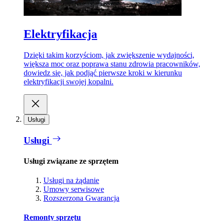
Elektryfikacja
Dzięki takim korzyściom, jak zwiększenie wydajności,
większa moc oraz poprawa stanu zdrowia pracowników,
dowiedz się, jak podjąć pierwsze kroki w kierunku
elektryfikacji swojej kopalni.
Usługi
Usługi
Usługi związane ze sprzętem
Usługi na żądanie
Umowy serwisowe
Rozszerzona Gwarancja
Remonty sprzętu