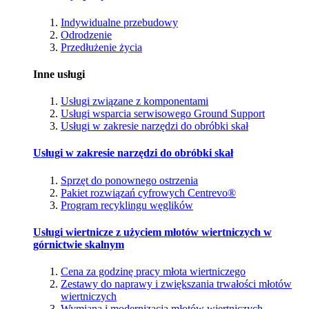
Indywidualne przebudowy
Odrodzenie
Przedłużenie życia
Inne usługi
Usługi związane z komponentami
Usługi wsparcia serwisowego Ground Support
Usługi w zakresie narzędzi do obróbki skał
Usługi w zakresie narzędzi do obróbki skał
Sprzęt do ponownego ostrzenia
Pakiet rozwiązań cyfrowych Centrevo®
Program recyklingu węglików
Usługi wiertnicze z użyciem młotów wiertniczych w
górnictwie skalnym
Cena za godzinę pracy młota wiertniczego
Zestawy do naprawy i zwiększania trwałości młotów
wiertniczych
Wymiana i modernizacja młotów wiertniczych