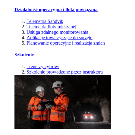
Działalność operacyjna i flota powiązana
Telemetria Sandvik
Telemetria floty mieszanej
Usługa zdalnego monitorowania
Aplikacje towarzyszące do sprzętu
Planowanie operacyjne i realizacja zmian
Szkolenie
Trenerzy cyfrowi
Szkolenie prowadzone przez instruktora