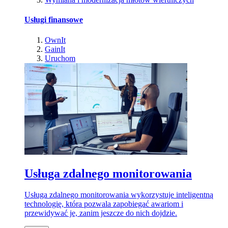
Usługi finansowe
OwnIt
GainIt
Uruchom
Usługa zdalnego monitorowania
Usługa zdalnego monitorowania wykorzystuje inteligentną
technologię, która pozwala zapobiegać awariom i
przewidywać je, zanim jeszcze do nich dojdzie.