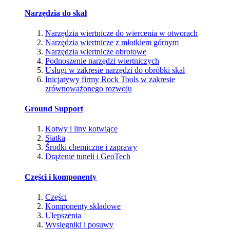
Narzędzia do skał
Narzędzia wiertnicze do wiercenia w otworach
Narzędzia wiertnicze z młotkiem górnym
Narzędzia wiertnicze obrotowe
Podnoszenie narzędzi wiertniczych
Usługi w zakresie narzędzi do obróbki skał
Inicjatywy firmy Rock Tools w zakresie
zrównoważonego rozwoju
Ground Support
Kotwy i liny kotwiące
Siatka
Środki chemiczne i zaprawy
Drążenie tuneli i GeoTech
Części i komponenty
Części
Komponenty składowe
Ulepszenia
Wysięgniki i posuwy