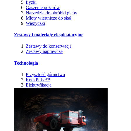
Łyżki
Gaszenie pożarów
Narzędzia do obróbki gleby
Młoty wiertnicze do skał
Wieżyczki
Zestawy i materiały eksploatacyjne
Zestawy do konserwacji
Zestawy naprawcze
Technologia
Przyszłość górnictwa
RockPulse™
Elektryfikacja