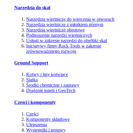
Narzędzia do skał
Narzędzia wiertnicze do wiercenia w otworach
Narzędzia wiertnicze z młotkiem górnym
Narzędzia wiertnicze obrotowe
Podnoszenie narzędzi wiertniczych
Usługi w zakresie narzędzi do obróbki skał
Inicjatywy firmy Rock Tools w zakresie
zrównoważonego rozwoju
Ground Support
Kotwy i liny kotwiące
Siatka
Środki chemiczne i zaprawy
Drążenie tuneli i GeoTech
Części i komponenty
Części
Komponenty składowe
Ulepszenia
Wysięgniki i posuwy