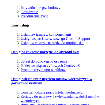
Indywidualne przebudowy
Odrodzenie
Przedłużenie życia
Inne usługi
Usługi związane z komponentami
Usługi wsparcia serwisowego Ground Support
Usługi w zakresie narzędzi do obróbki skał
Usługi w zakresie narzędzi do obróbki skał
Sprzęt do ponownego ostrzenia
Pakiet rozwiązań cyfrowych Centrevo®
Program recyklingu węglików
Usługi wiertnicze z użyciem młotów wiertniczych w
górnictwie skalnym
Cena za godzinę pracy młota wiertniczego
Zestawy do naprawy i zwiększania trwałości młotów
wiertniczych
Wymiana i modernizacja młotów wiertniczych