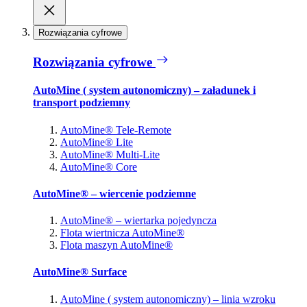
Rozwiązania cyfrowe
Rozwiązania cyfrowe
AutoMine ( system autonomiczny) – załadunek i
transport podziemny
AutoMine® Tele-Remote
AutoMine® Lite
AutoMine® Multi-Lite
AutoMine® Core
AutoMine® – wiercenie podziemne
AutoMine® – wiertarka pojedyncza
Flota wiertnicza AutoMine®
Flota maszyn AutoMine®
AutoMine® Surface
AutoMine ( system autonomiczny) – linia wzroku