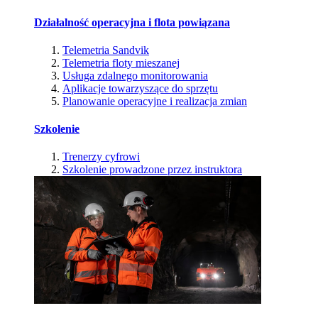
Działalność operacyjna i flota powiązana
Telemetria Sandvik
Telemetria floty mieszanej
Usługa zdalnego monitorowania
Aplikacje towarzyszące do sprzętu
Planowanie operacyjne i realizacja zmian
Szkolenie
Trenerzy cyfrowi
Szkolenie prowadzone przez instruktora