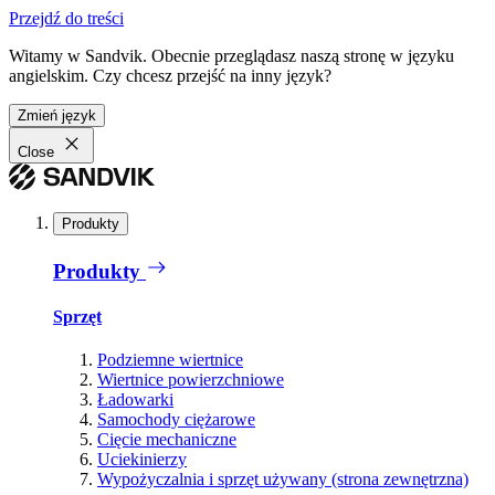
Przejdź do treści
Witamy w Sandvik. Obecnie przeglądasz naszą stronę w języku
angielskim. Czy chcesz przejść na inny język?
Zmień język
Close
Produkty
Produkty
Sprzęt
Podziemne wiertnice
Wiertnice powierzchniowe
Ładowarki
Samochody ciężarowe
Cięcie mechaniczne
Uciekinierzy
Wypożyczalnia i sprzęt używany (strona zewnętrzna)