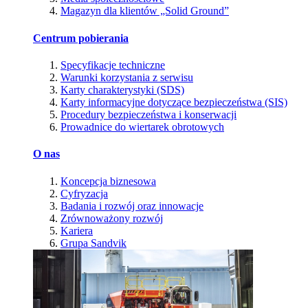
Magazyn dla klientów „Solid Ground”
Centrum pobierania
Specyfikacje techniczne
Warunki korzystania z serwisu
Karty charakterystyki (SDS)
Karty informacyjne dotyczące bezpieczeństwa (SIS)
Procedury bezpieczeństwa i konserwacji
Prowadnice do wiertarek obrotowych
O nas
Koncepcja biznesowa
Cyfryzacja
Badania i rozwój oraz innowacje
Zrównoważony rozwój
Kariera
Grupa Sandvik