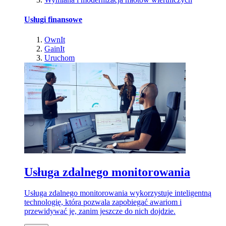
Usługi finansowe
OwnIt
GainIt
Uruchom
Usługa zdalnego monitorowania
Usługa zdalnego monitorowania wykorzystuje inteligentną
technologię, która pozwala zapobiegać awariom i
przewidywać je, zanim jeszcze do nich dojdzie.