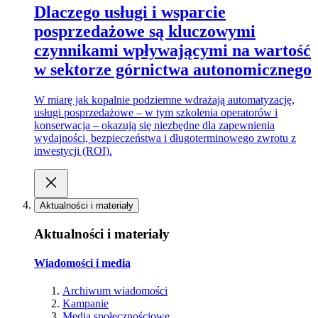
Dlaczego usługi i wsparcie
posprzedażowe są kluczowymi
czynnikami wpływającymi na wartość
w sektorze górnictwa autonomicznego
W miarę jak kopalnie podziemne wdrażają automatyzację,
usługi posprzedażowe – w tym szkolenia operatorów i
konserwacja – okazują się niezbędne dla zapewnienia
wydajności, bezpieczeństwa i długoterminowego zwrotu z
inwestycji (ROI).
Aktualności i materiały
Aktualności i materiały
Wiadomości i media
Archiwum wiadomości
Kampanie
Media społecznościowe