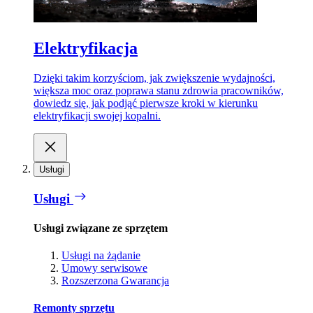
Elektryfikacja
Dzięki takim korzyściom, jak zwiększenie wydajności,
większa moc oraz poprawa stanu zdrowia pracowników,
dowiedz się, jak podjąć pierwsze kroki w kierunku
elektryfikacji swojej kopalni.
Usługi
Usługi
Usługi związane ze sprzętem
Usługi na żądanie
Umowy serwisowe
Rozszerzona Gwarancja
Remonty sprzętu