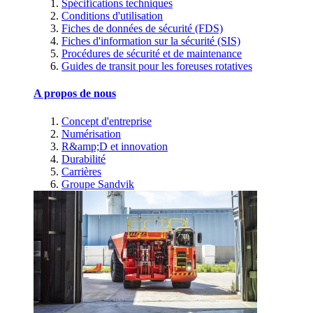
Spécifications techniques
Conditions d'utilisation
Fiches de données de sécurité (FDS)
Fiches d'information sur la sécurité (SIS)
Procédures de sécurité et de maintenance
Guides de transit pour les foreuses rotatives
A propos de nous
Concept d'entreprise
Numérisation
R&amp;D et innovation
Durabilité
Carrières
Groupe Sandvik