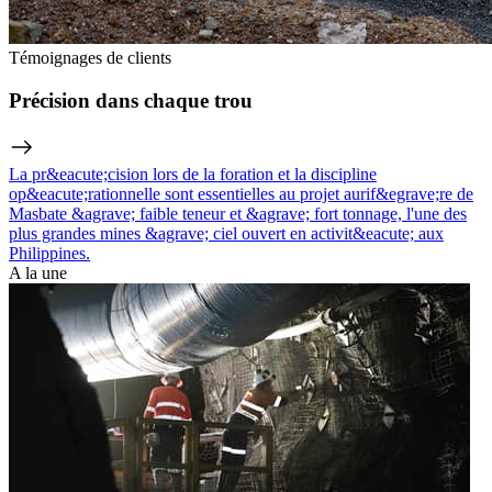
Témoignages de clients
Précision dans chaque trou
La pr&eacute;cision lors de la foration et la discipline
op&eacute;rationnelle sont essentielles au projet aurif&egrave;re de
Masbate &agrave; faible teneur et &agrave; fort tonnage, l'une des
plus grandes mines &agrave; ciel ouvert en activit&eacute; aux
Philippines.
A la une