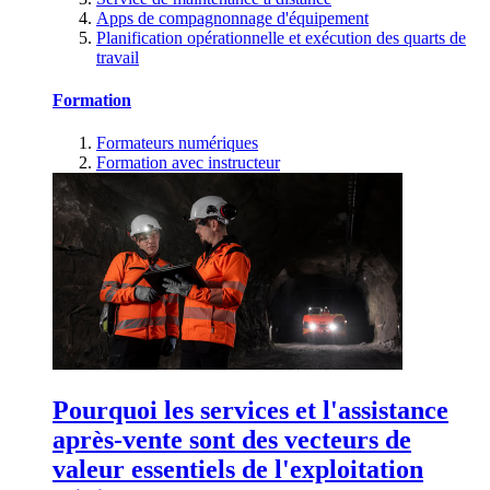
Apps de compagnonnage d'équipement
Planification opérationnelle et exécution des quarts de
travail
Formation
Formateurs numériques
Formation avec instructeur
Pourquoi les services et l'assistance
après-vente sont des vecteurs de
valeur essentiels de l'exploitation