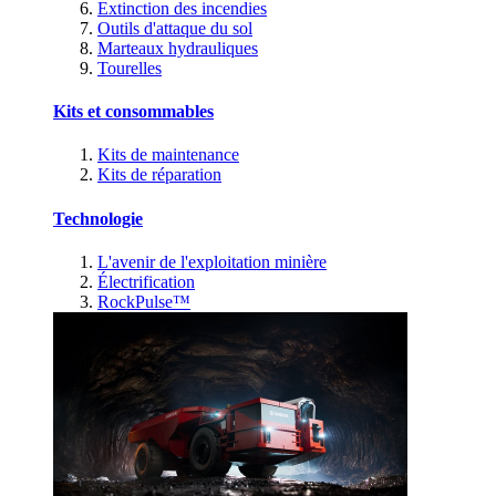
Extinction des incendies
Outils d'attaque du sol
Marteaux hydrauliques
Tourelles
Kits et consommables
Kits de maintenance
Kits de réparation
Technologie
L'avenir de l'exploitation minière
Électrification
RockPulse™