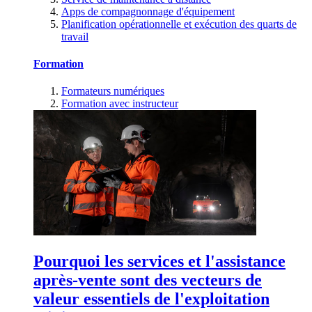
Apps de compagnonnage d'équipement
Planification opérationnelle et exécution des quarts de
travail
Formation
Formateurs numériques
Formation avec instructeur
Pourquoi les services et l'assistance
après-vente sont des vecteurs de
valeur essentiels de l'exploitation