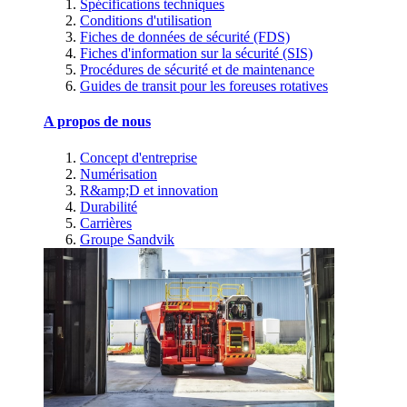
Spécifications techniques
Conditions d'utilisation
Fiches de données de sécurité (FDS)
Fiches d'information sur la sécurité (SIS)
Procédures de sécurité et de maintenance
Guides de transit pour les foreuses rotatives
A propos de nous
Concept d'entreprise
Numérisation
R&amp;D et innovation
Durabilité
Carrières
Groupe Sandvik