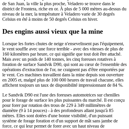
de San Juan, la ville la plus proche, Veladero se trouve dans le
district de Frontera, riche en or. À plus de 5 000 mètres au-dessus du
niveau de la mer, la température à Veladero varie de 30 degrés
Celsius en été à moins de 50 degrés Celsius en hiver.
Des engins aussi vieux que la mine
Lorsque les fortes chutes de neige n'ensevelissent pas l'équipement,
le vent souffle avec une force terrible - avec des vitesses de plus de
160 kilomètres par heure, ce qui signifie que tout doit être attaché.
Mais avec un poids de 140 tonnes, les cinq foreuses rotatives à
foration de surface Sandvik D90, qui sont au cœur de l'ensemble des
opérations d'extraction de l'or, ne craignent pas d'être emportées par
le vent. Ces machines travaillent dans la mine depuis son ouverture
en 2005 et, malgré plus de 100 000 heures de travail chacune, elles
affichent toujours un taux de disponibilité impressionnant de 84 %.
Le Sandvik D90 est l'une des foreuses automotrices sur chenilles
pour le forage de surface les plus puissantes du marché. Il est conçu
pour forer par rotation des trous de 229 à 349 millimètres de
diamètre (9 à 14 pouces) - à des profondeurs allant jusqu'à 85
mètres. Elles sont dotées d'une bonne visibilité, d'un puissant
système de forage foration et d'un support de mât sans jambe de
force, ce qui leur permet de forer avec un haut niveau de