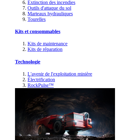
Extinction des incendies
Outils d'attaque du sol
Marteaux hydrauliques
Tourelles
Kits et consommables
Kits de maintenance
Kits de réparation
Technologie
L'avenir de l'exploitation minière
Électrification
RockPulse™