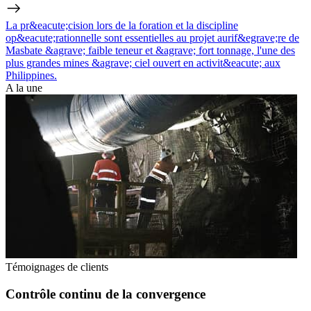
La pr&eacute;cision lors de la foration et la discipline
op&eacute;rationnelle sont essentielles au projet aurif&egrave;re de
Masbate &agrave; faible teneur et &agrave; fort tonnage, l'une des
plus grandes mines &agrave; ciel ouvert en activit&eacute; aux
Philippines.
A la une
Témoignages de clients
Contrôle continu de la convergence