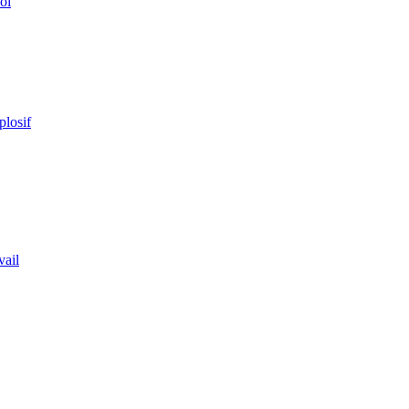
ol
plosif
vail