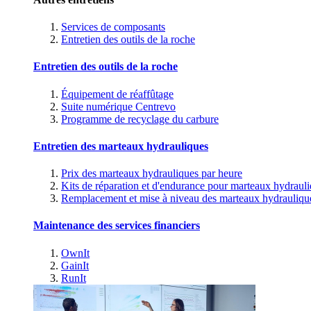
Services de composants
Entretien des outils de la roche
Entretien des outils de la roche
Équipement de réaffûtage
Suite numérique Centrevo
Programme de recyclage du carbure
Entretien des marteaux hydrauliques
Prix des marteaux hydrauliques par heure
Kits de réparation et d'endurance pour marteaux hydraul
Remplacement et mise à niveau des marteaux hydrauliqu
Maintenance des services financiers
OwnIt
GainIt
RunIt