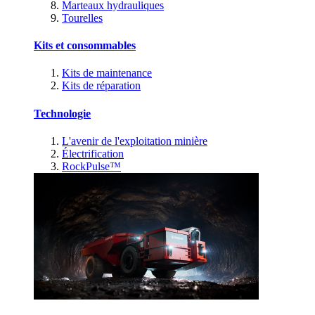
Marteaux hydrauliques
Tourelles
Kits et consommables
Kits de maintenance
Kits de réparation
Technologie
L'avenir de l'exploitation minière
Électrification
RockPulse™