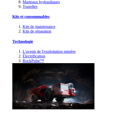
Marteaux hydrauliques
Tourelles
Kits et consommables
Kits de maintenance
Kits de réparation
Technologie
L'avenir de l'exploitation minière
Électrification
RockPulse™