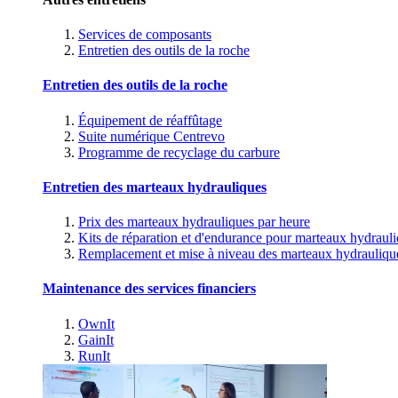
Services de composants
Entretien des outils de la roche
Entretien des outils de la roche
Équipement de réaffûtage
Suite numérique Centrevo
Programme de recyclage du carbure
Entretien des marteaux hydrauliques
Prix des marteaux hydrauliques par heure
Kits de réparation et d'endurance pour marteaux hydraul
Remplacement et mise à niveau des marteaux hydrauliqu
Maintenance des services financiers
OwnIt
GainIt
RunIt