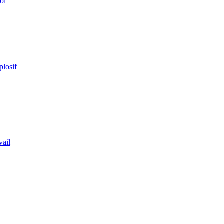
ol
plosif
vail