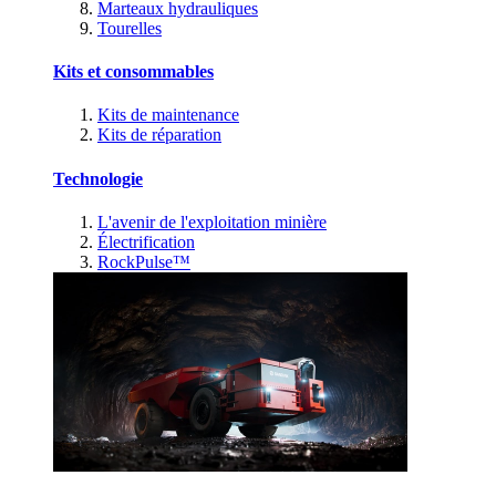
Marteaux hydrauliques
Tourelles
Kits et consommables
Kits de maintenance
Kits de réparation
Technologie
L'avenir de l'exploitation minière
Électrification
RockPulse™