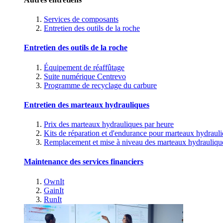
Services de composants
Entretien des outils de la roche
Entretien des outils de la roche
Équipement de réaffûtage
Suite numérique Centrevo
Programme de recyclage du carbure
Entretien des marteaux hydrauliques
Prix des marteaux hydrauliques par heure
Kits de réparation et d'endurance pour marteaux hydraul
Remplacement et mise à niveau des marteaux hydrauliqu
Maintenance des services financiers
OwnIt
GainIt
RunIt