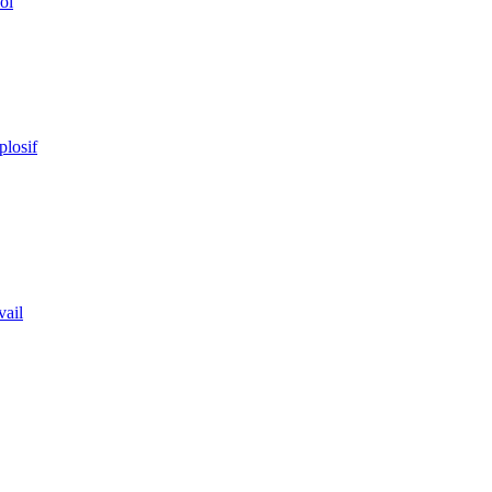
ol
plosif
vail