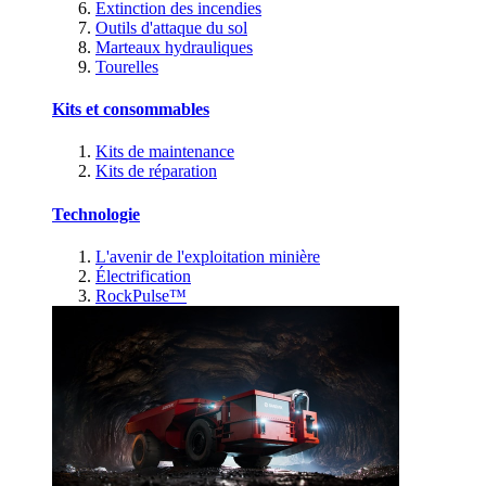
Extinction des incendies
Outils d'attaque du sol
Marteaux hydrauliques
Tourelles
Kits et consommables
Kits de maintenance
Kits de réparation
Technologie
L'avenir de l'exploitation minière
Électrification
RockPulse™