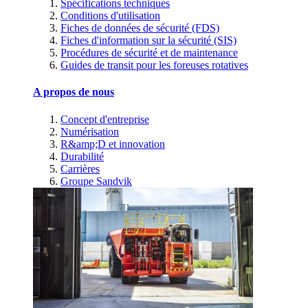
Spécifications techniques
Conditions d'utilisation
Fiches de données de sécurité (FDS)
Fiches d'information sur la sécurité (SIS)
Procédures de sécurité et de maintenance
Guides de transit pour les foreuses rotatives
A propos de nous
Concept d'entreprise
Numérisation
R&amp;D et innovation
Durabilité
Carrières
Groupe Sandvik