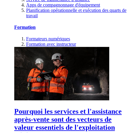
Apps de compagnonnage d'équipement
Planification opérationnelle et exécution des quarts de
travail
Formation
Formateurs numériques
Formation avec instructeur
Pourquoi les services et l'assistance
après-vente sont des vecteurs de
valeur essentiels de l'exploitation