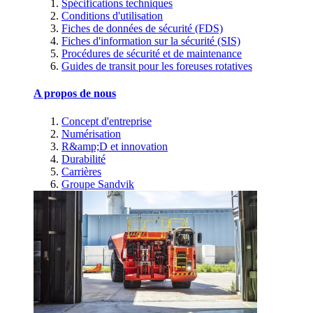
Spécifications techniques
Conditions d'utilisation
Fiches de données de sécurité (FDS)
Fiches d'information sur la sécurité (SIS)
Procédures de sécurité et de maintenance
Guides de transit pour les foreuses rotatives
A propos de nous
Concept d'entreprise
Numérisation
R&amp;D et innovation
Durabilité
Carrières
Groupe Sandvik