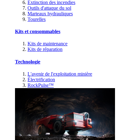
Extinction des incendies
Outils d'attaque du sol
Marteaux hydrauliques
Tourelles
Kits et consommables
Kits de maintenance
Kits de réparation
Technologie
L'avenir de l'exploitation minière
Électrification
RockPulse™