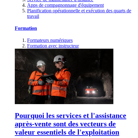
Apps de compagnonnage d'équipement
Planification opérationnelle et exécution des quarts de
travail
Formation
Formateurs numériques
Formation avec instructeur
Pourquoi les services et l'assistance
après-vente sont des vecteurs de
valeur essentiels de l'exploitation