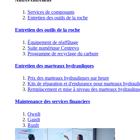
Services de composants
Entretien des outils de la roche
Entretien des outils de la roche
Équipement de réaffûtage
Suite numérique Centrevo
Programme de recyclage du carbure
Entretien des marteaux hydrauliques
Prix des marteaux hydrauliques par heure
Kits de réparation et d'endurance pour marteaux hydraul
Remplacement et mise à niveau des marteaux hydrauliqu
Maintenance des services financiers
OwnIt
GainIt
RunIt