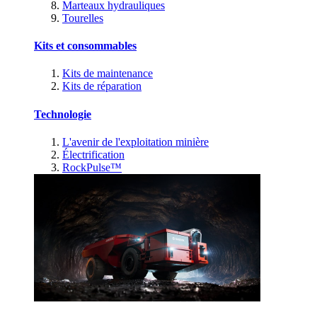
Marteaux hydrauliques
Tourelles
Kits et consommables
Kits de maintenance
Kits de réparation
Technologie
L'avenir de l'exploitation minière
Électrification
RockPulse™