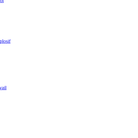
ol
plosif
vail