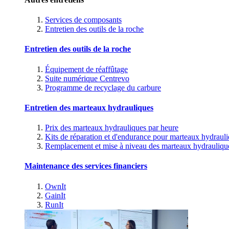
Services de composants
Entretien des outils de la roche
Entretien des outils de la roche
Équipement de réaffûtage
Suite numérique Centrevo
Programme de recyclage du carbure
Entretien des marteaux hydrauliques
Prix des marteaux hydrauliques par heure
Kits de réparation et d'endurance pour marteaux hydraul
Remplacement et mise à niveau des marteaux hydrauliqu
Maintenance des services financiers
OwnIt
GainIt
RunIt