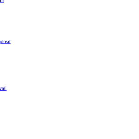
ol
plosif
vail