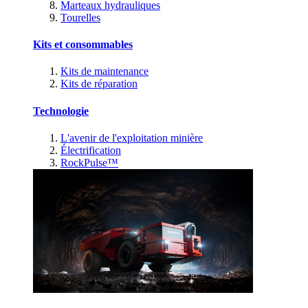
Marteaux hydrauliques
Tourelles
Kits et consommables
Kits de maintenance
Kits de réparation
Technologie
L'avenir de l'exploitation minière
Électrification
RockPulse™