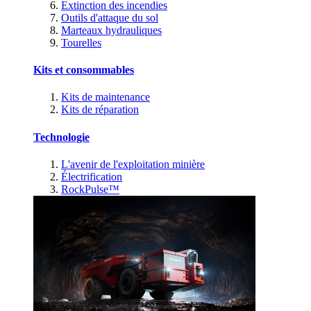
Extinction des incendies
Outils d'attaque du sol
Marteaux hydrauliques
Tourelles
Kits et consommables
Kits de maintenance
Kits de réparation
Technologie
L'avenir de l'exploitation minière
Électrification
RockPulse™