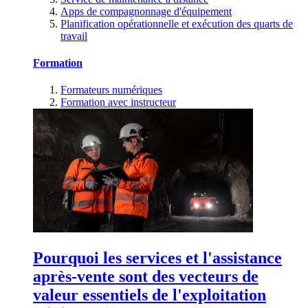
Apps de compagnonnage d'équipement
Planification opérationnelle et exécution des quarts de
travail
Formation
Formateurs numériques
Formation avec instructeur
Pourquoi les services et l'assistance
après-vente sont des vecteurs de
valeur essentiels de l'exploitation