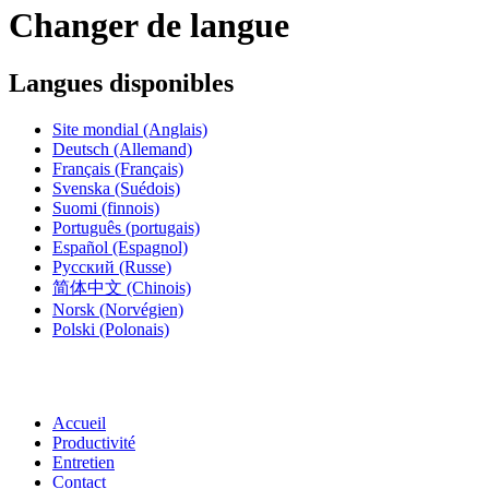
Changer de langue
Langues disponibles
Site mondial
(Anglais)
Deutsch
(Allemand)
Français
(Français)
Svenska
(Suédois)
Suomi
(finnois)
Português
(portugais)
Español
(Espagnol)
Русский
(Russe)
简体中文
(Chinois)
Norsk
(Norvégien)
Polski
(Polonais)
Accueil
Productivité
Entretien
Contact