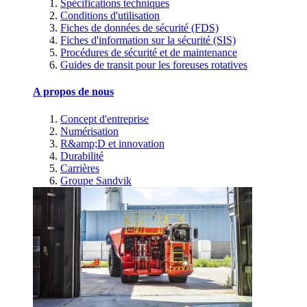
Spécifications techniques
Conditions d'utilisation
Fiches de données de sécurité (FDS)
Fiches d'information sur la sécurité (SIS)
Procédures de sécurité et de maintenance
Guides de transit pour les foreuses rotatives
A propos de nous
Concept d'entreprise
Numérisation
R&amp;D et innovation
Durabilité
Carrières
Groupe Sandvik